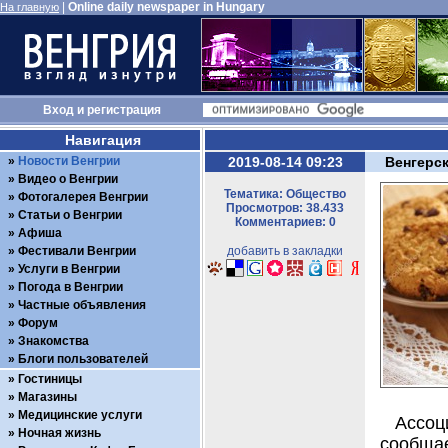
|
Online daily newspaper in Hungary
На главную
Вход
и
регистрация
Навигация
Новости Венгрии
2019-08-14 09:23
Венгерс
Видео о Венгрии
Тематика: Общество
Фотогалерея Венгрии
Просмотров: 38.433
Статьи о Венгрии
Комментариев: 0
Афиша
Фестивали Венгрии
добавить в закладки
Услуги в Венгрии
Погода в Венгрии
Частные объявления
Форум
Знакомства
Блоги пользователей
Гостиницы
Магазины
Медицинские услуги
Ассоц
Ночная жизнь
сообщае