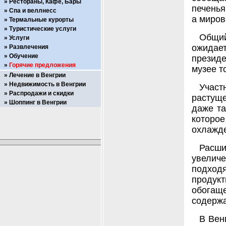
Рестораны, Кафе, Бары
печенья
Спа и веллнесс
а миров
Термальные курорты
Туристические услуги
Общий
Услуги
ожидает
Развлечения
Обучение
президе
Горячие предложения
музее т
Лечение в Венгрии
Недвижимость в Венгрии
Учас
Распродажи и скидки
растуще
Шоппинг в Венгрии
даже та
которое
охлажд
Расш
увелич
подход
продук
обогащ
содержа
В Вен