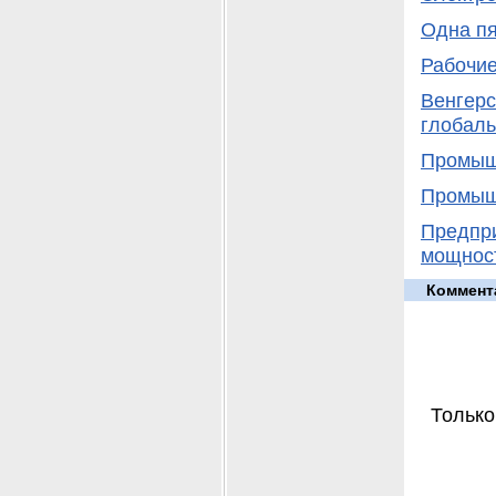
Одна пя
Рабочие
Венгерс
глобаль
Промыш
Промыш
Предпр
мощнос
Коммент
Только