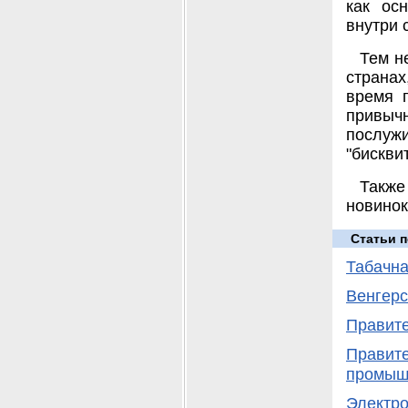
как ос
внутри 
Тем н
страна
время 
привыч
послуж
"бискви
Также
новинок
Статьи п
Табачна
Венгерс
Правите
Правите
промыш
Электро