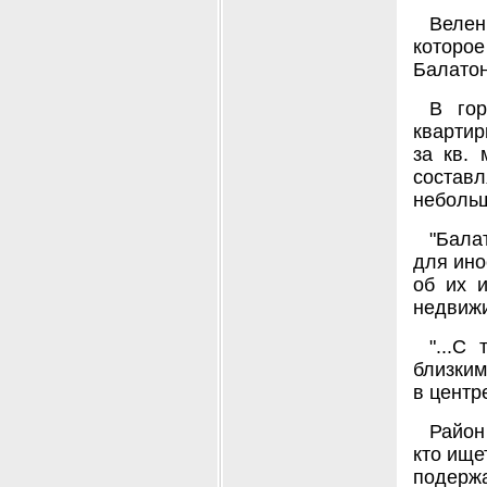
Велен
которое
Балатон
В гор
квартир
за кв.
состав
неболь
"Бала
для ино
об их и
недвиж
"...С
близким
в центр
Район
кто ище
подержа