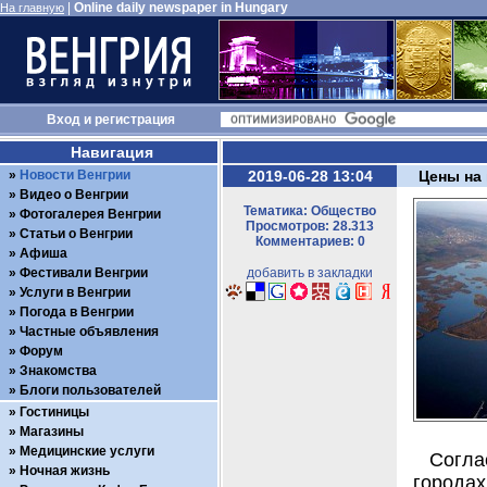
|
Online daily newspaper in Hungary
На главную
Вход
и
регистрация
Навигация
Новости Венгрии
2019-06-28 13:04
Цены на 
Видео о Венгрии
Тематика: Общество
Фотогалерея Венгрии
Просмотров: 28.313
Статьи о Венгрии
Комментариев: 0
Афиша
Фестивали Венгрии
добавить в закладки
Услуги в Венгрии
Погода в Венгрии
Частные объявления
Форум
Знакомства
Блоги пользователей
Гостиницы
Магазины
Медицинские услуги
Согла
Ночная жизнь
городах