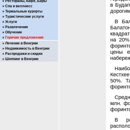
Рестораны, Кафе, Бары
в Будап
Спа и веллнесс
дорогим
Термальные курорты
Туристические услуги
В Бал
Услуги
Балатон
Развлечения
Обучение
квадра
Горячие предложения
на 20% 
Лечение в Венгрии
форинто
Недвижимость в Венгрии
цены е
Распродажи и скидки
набереж
Шоппинг в Венгрии
Наибо
Кестхее
50%. Т
форинто
Средн
млн. фо
форинт
В ра
располо