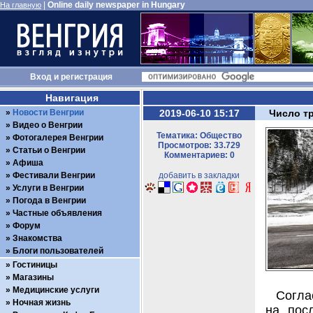
|
Online daily newspaper in Hungary
На главную
Вход
и
регистрация
Навигация
Новости Венгрии
2019-06-10 15:17
Число т
Видео о Венгрии
Тематика: Общество
Фотогалерея Венгрии
Просмотров: 33.729
Статьи о Венгрии
Комментариев: 0
Афиша
Фестивали Венгрии
добавить в закладки
Услуги в Венгрии
Погода в Венгрии
Частные объявления
Форум
Знакомства
Блоги пользователей
Гостиницы
Магазины
Медицинские услуги
Согла
Ночная жизнь
на пос