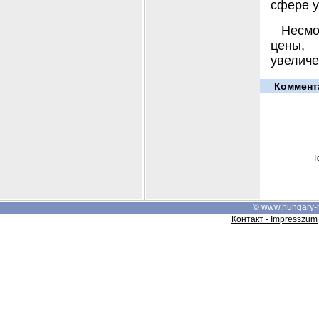
сфере у
Несмо
цены, 
увеличе
Коммент
Т
©
www.hungary-
Контакт - Impresszum