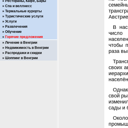
Рестораны, Кафе, Бары
семейн
Спа и веллнесс
трансг
Термальные курорты
Австрие
Туристические услуги
Услуги
В нас
Развлечения
Обучение
число 
Горячие предложения
населе
Лечение в Венгрии
чтобы п
Недвижимость в Венгрии
раза вы
Распродажи и скидки
Шоппинг в Венгрии
Транс
своих а
иерархи
населён
Однак
свой ры
измени
сады и 
Окол
промышл