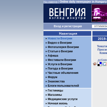
|
Online daily newspaper in Hungary
На главную
Вход
и
регистрация
Навигация
Новости Венгрии
2019-
Видео о Венгрии
Темати
Фотогалерея Венгрии
Просмо
Статьи о Венгрии
Комм
Афиша
Фестивали Венгрии
добави
Услуги в Венгрии
Погода в Венгрии
Частные объявления
Форум
Знакомства
Блоги пользователей
Гостиницы
Магазины
Медицинские услуги
Ночная жизнь