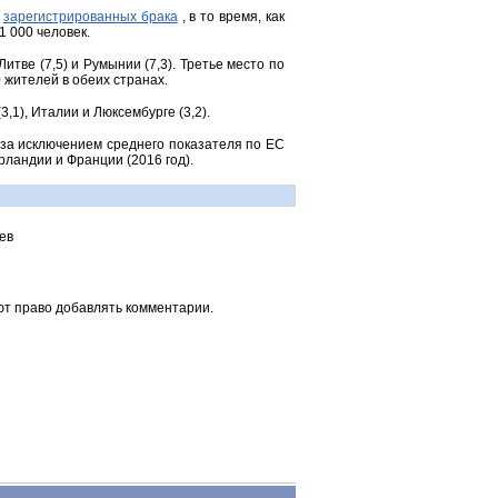
2
зарегистрированных брака
, в то время, как
1 000 человек.
тве (7,5) и Румынии (7,3). Третье место по
0 жителей в обеих странах.
1), Италии и Люксембурге (3,2).
 за исключением среднего показателя по ЕС
рландии и Франции (2016 год).
ев
ют право добавлять комментарии.