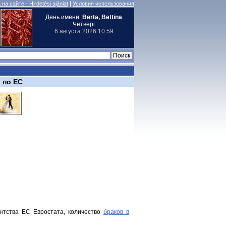
|
на сайте - Hirdetési ajánlat
Условия использования
День имени:
Berta, Bettina
Четверг
6 августа 2026 10:59
 по ЕС
ентства ЕС Евростата, количество
браков в