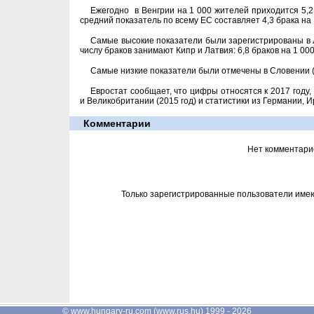
Ежегодно в Венгрии на 1 000 жителей приходится 5,
средний показатель по всему ЕС составляет 4,3 брака на 
Самые высокие показатели были зарегистрированы в Ли
числу браков занимают Кипр и Латвия: 6,8 браков на 1 00
Самые низкие показатели были отмечены в Словении (3,
Евростат сообщает, что цифры относятся к 2017 году,
и Великобритании (2015 год) и статистики из Германии, И
Комментарии
Нет комментари
Только зарегистрированные пользователи име
©
www.hungary-ru.com
(
www.rus.hu
) 1999 - 2026