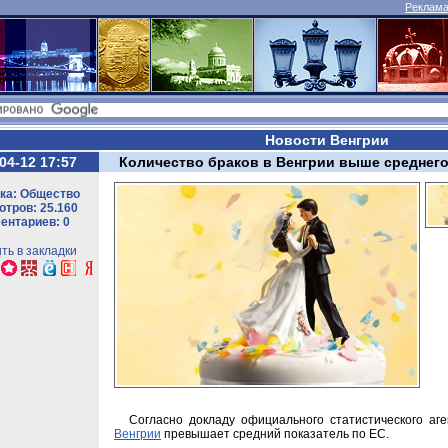
Реклама 
Новости Венгрии
04-12 17:57
Количество браков в Венгрии выше среднего
ка: Общество
тров: 25.160
ентариев: 0
ть в закладки
Согласно докладу официального статистического аг
Венгрии
превышает средний показатель по ЕС.