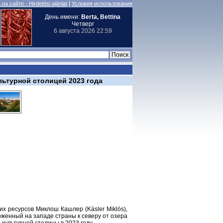
|
на сайте - Hirdetési ajánlat
Условия использования
День имени:
Berta, Bettina
Четверг
6 августа 2026 22:59
ьтурной столицей 2023 года
х ресурсов Миклош Кашлер (Kásler Miklós),
оженный на западе страны к северу от озера