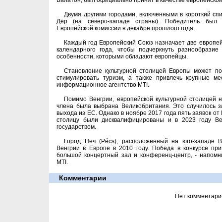
Балатон, был официально принят в качестве европейской 
Двумя другими городами, включенными в короткий спи
Дёр (на северо-западе страны). Победитель был 
Европейской комиссии в декабре прошлого года.
Каждый год Европейский Союз назначает две европей
календарного года, чтобы подчеркнуть разнообразие
особенности, которыми обладают европейцы.
Становление культурной столицей Европы может по
стимулировать туризм, а также привлечь крупные ме
информационное агентство MTI.
Помимо Венгрии, европейской культурной столицей на
члена была выбрана Великобритания. Это случилось за
выхода из ЕС. Однако в ноябре 2017 года пять заявок о
столицу были дисквалифицированы и в 2023 году В
государством.
Город Печ (Pécs), расположенный на юго-западе В
Венгрии в Европе в 2010 году. Победа в конкурсе при
большой концертный зал и конференц-центр, - напомн
MTI.
Комментарии
Нет комментари