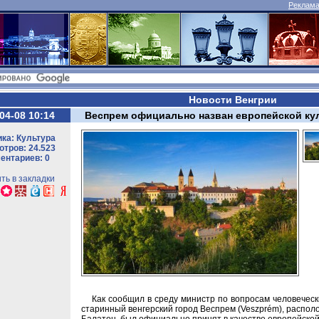
Реклама 
Новости Венгрии
04-08 10:14
Веспрем официально назван европейской кул
ка: Культура
тров: 24.523
ентариев: 0
ть в закладки
Как сообщил в среду министр по вопросам человечески
старинный венгерский город Веспрем (Veszprém), распол