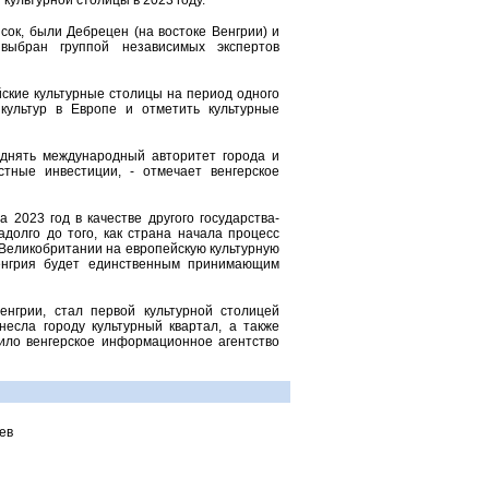
культурной столицы в 2023 году.
сок, были Дебрецен (на востоке Венгрии) и
выбран группой независимых экспертов
ские культурные столицы на период одного
 культур в Европе и отметить культурные
днять международный авторитет города и
стные инвестиции, - отмечает венгерское
 2023 год в качестве другого государства-
долго до того, как страна начала процесс
т Великобритании на европейскую культурную
енгрия будет единственным принимающим
енгрии, стал первой культурной столицей
несла городу культурный квартал, а также
ило венгерское информационное агентство
ев