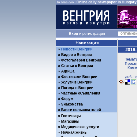
|
Online daily newspaper in Hungary
На главную
Вход
и
регистрация
Навигация
Новости Венгрии
2019-
Видео о Венгрии
Темати
Фотогалерея Венгрии
Просмо
Статьи о Венгрии
Комм
Афиша
Фестивали Венгрии
добави
Услуги в Венгрии
Погода в Венгрии
Частные объявления
Форум
Знакомства
Блоги пользователей
Гостиницы
Магазины
Медицинские услуги
Ночная жизнь