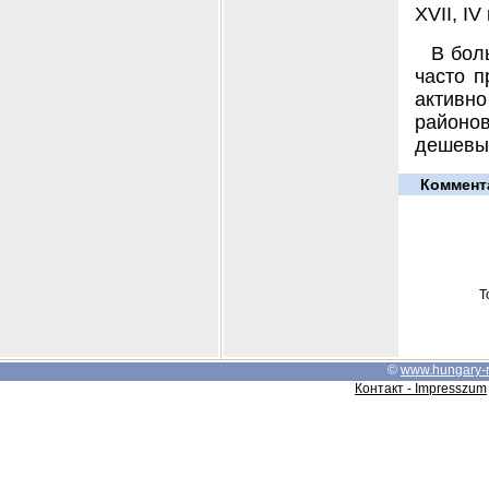
XVII, IV
В бол
часто п
активн
районо
дешевые
Коммент
Т
©
www.hungary-
Контакт - Impresszum