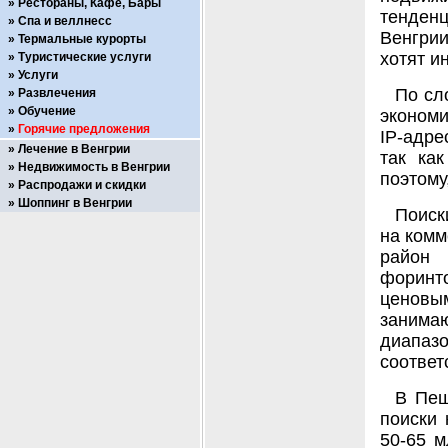
Рестораны, Кафе, Бары
тенденц
Спа и веллнесс
Венгрии
Термальные курорты
хотят и
Туристические услуги
Услуги
По сл
Развлечения
Обучение
экономи
Горячие предложения
IP-адре
Лечение в Венгрии
так как
Недвижимость в Венгрии
поэтому
Распродажи и скидки
Шоппинг в Венгрии
Поиск
на комм
район
форинт
ценовы
занимаю
диапаз
соответ
В Пеш
поиски
50-65 м