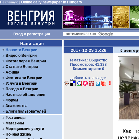
|
Online daily newspaper in Hungary
На главную
Вход
и
регистрация
Навигация
Новости Венгрии
2017-12-29 15:28
К венге
Видео о Венгрии
Тематика: Общество
Фотогалерея Венгрии
Просмотров: 41.338
Статьи о Венгрии
Комментариев: 0
Афиша
Фестивали Венгрии
добавить в закладки
Услуги в Венгрии
Погода в Венгрии
Частные объявления
Форум
Знакомства
Блоги пользователей
Гостиницы
Магазины
Медицинские услуги
Как п
Ночная жизнь
недвижи