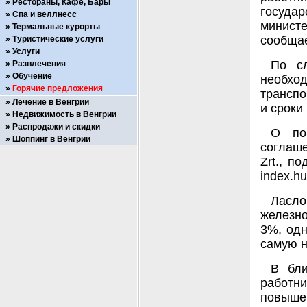
Рестораны, Кафе, Бары
госуда
Спа и веллнесс
министе
Термальные курорты
сообщае
Туристические услуги
Услуги
По сл
Развлечения
Обучение
необхо
Горячие предложения
транспо
Лечение в Венгрии
и сроки
Недвижимость в Венгрии
Распродажи и скидки
О по
Шоппинг в Венгрии
соглаше
Zrt., п
index.hu
Ласло
железно
3%, одн
самую н
В бли
работни
повышен