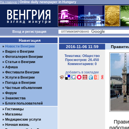
|
Online daily newspaper in Hungary
На главную
Вход
и
регистрация
Навигация
Новости Венгрии
2016-11-06 11:59
Правите
Видео о Венгрии
Тематика: Общество
Фотогалерея Венгрии
Просмотров: 26.450
Статьи о Венгрии
Комментариев: 0
Афиша
Фестивали Венгрии
добавить в закладки
Услуги в Венгрии
Погода в Венгрии
Частные объявления
Форум
Знакомства
Блоги пользователей
Гостиницы
Магазины
Медицинские услуги
Прави
Ночная жизнь
работн