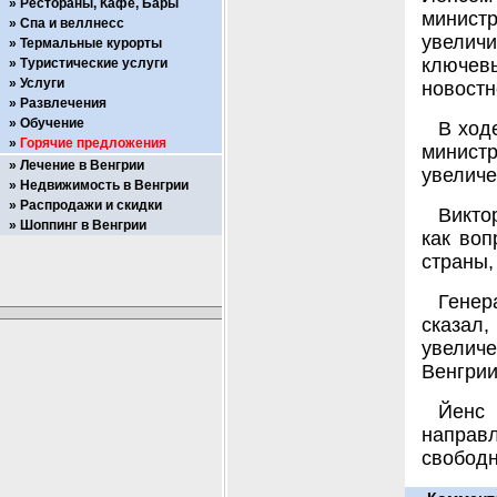
Рестораны, Кафе, Бары
минист
Спа и веллнесс
увелич
Термальные курорты
ключев
Туристические услуги
Услуги
новостн
Развлечения
Обучение
В ход
Горячие предложения
министр
Лечение в Венгрии
увеличе
Недвижимость в Венгрии
Распродажи и скидки
Викто
Шоппинг в Венгрии
как воп
страны,
Генер
сказал
увелич
Венгрии
Йенс
направ
свободн