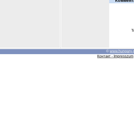
Коммент
Т
©
www.hungary-
Контакт - Impresszum