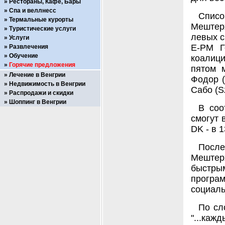
Рестораны, Кафе, Бары
Спа и веллнесс
Списо
Термальные курорты
Мештерх
Туристические услуги
левых с
Услуги
E-PM Г
Развлечения
Обучение
коалици
Горячие предложения
пятом 
Лечение в Венгрии
Фодор (
Недвижимость в Венгрии
Сабо (S
Распродажи и скидки
Шоппинг в Венгрии
В соо
смогут 
DK - в 1
После
Мештер
быстры
програм
социаль
По сл
"...ка