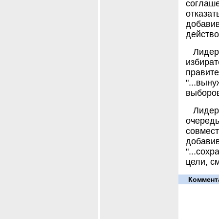
соглаш
отказа
добави
действо
Лиде
избира
правит
"...вы
выборов
Лидер
очередь
совмес
добави
"...сох
цели, с
Коммент