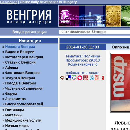
|
Online daily newspaper in Hungary
На главную
Вход
и
регистрация
Навигация
Новости Венгрии
2014-01-20 11:03
Оппозиц
Видео о Венгрии
Тематика: Политика
Фотогалерея Венгрии
Просмотров: 29.013
Статьи о Венгрии
Комментариев: 0
Афиша
Фестивали Венгрии
добавить в закладки
Услуги в Венгрии
Погода в Венгрии
Частные объявления
Форум
Знакомства
Блоги пользователей
Гостиницы
Магазины
Медицинские услуги
Левые
Ночная жизнь
для вес