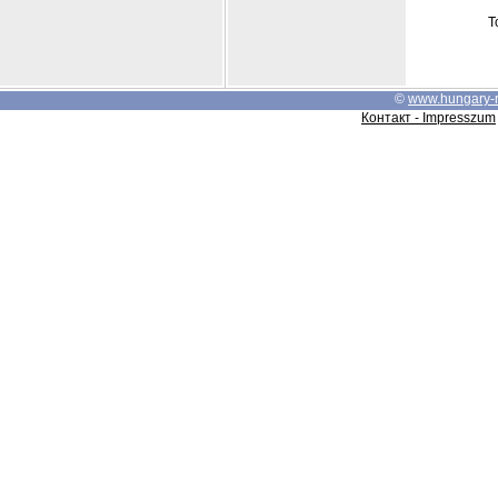
Т
©
www.hungary-
Контакт - Impresszum