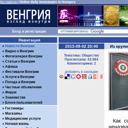
|
Online daily newspaper in Hungary
На главную
Вход
и
регистрация
Навигация
Новости Венгрии
2013-09-02 20:40
Из круп
Видео о Венгрии
Тематика: Общество
Фотогалерея Венгрии
Просмотров: 43.984
Статьи о Венгрии
Комментариев: 2
Афиша
Фестивали Венгрии
добавить в закладки
Услуги в Венгрии
Погода в Венгрии
Частные объявления
Форум
Знакомства
Блоги пользователей
Гостиницы
Магазины
Медицинские услуги
Как с
Ночная жизнь
неназв