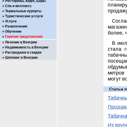
Рестораны, Кафе, Бары
планир
Спа и веллнесс
продажу
Термальные курорты
Туристические услуги
Согла
Услуги
магази
Развлечения
Обучение
более, 
Горячие предложения
Лечение в Венгрии
В июл
Недвижимость в Венгрии
стала 
Распродажи и скидки
табачн
Шоппинг в Венгрии
посеща
обдумы
метров 
могут в
Статьи п
Табачны
Продажа
Табачна
Из круп