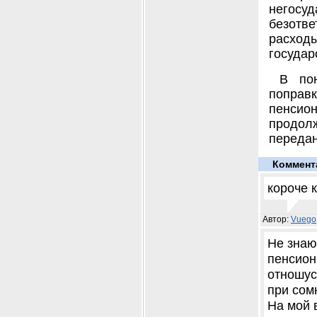
негосуд
безотве
расхо
государ
В по
поправ
пенсион
продолж
передан
Коммент
короче 
Автор:
Vuego
Не знаю
пенсион
отношус
при сом
На мой 