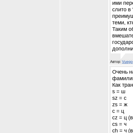
ими пер
слито в 
преимущ
теми, к
Таким о
вмешате
государ
дополни
Автор:
Vuego
Очень н
фамилий
Как тра
s = ш
sz = с
zs = ж
c = ц
cz = ц 
cs = ч
ch = ч 