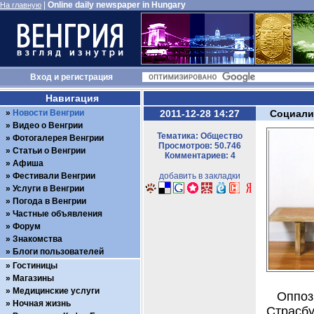
|
Online daily newspaper in Hungary
На главную
Вход
и
регистрация
Навигация
Новости Венгрии
2011-12-28 14:27
Социали
Видео о Венгрии
Тематика: Общество
Фотогалерея Венгрии
Просмотров: 50.746
Статьи о Венгрии
Комментариев: 4
Афиша
Фестивали Венгрии
добавить в закладки
Услуги в Венгрии
Погода в Венгрии
Частные объявления
Форум
Знакомства
Блоги пользователей
Гостиницы
Магазины
Медицинские услуги
Оппоз
Ночная жизнь
Страсбу