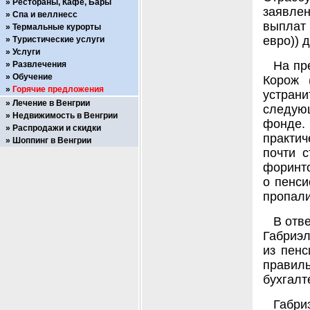
Рестораны, Кафе, Бары
заявле
Спа и веллнесс
выплат
Термальные курорты
евро)) 
Туристические услуги
Услуги
На пр
Развлечения
Обучение
Корож 
Горячие предложения
устрани
Лечение в Венгрии
следую
Недвижимость в Венгрии
фонде.
Распродажи и скидки
практич
Шоппинг в Венгрии
почти 
форинто
о пенси
пропали
В отв
Габриэл
из пенс
правиль
бухгалт
Габр