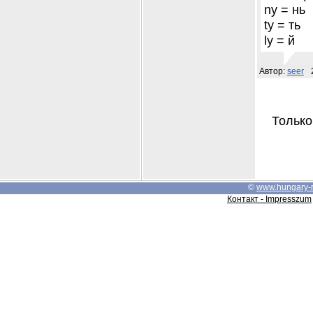
ny = нь
ty = ть
ly = й
Автор:
seer
Только
©
www.hungary-
Контакт - Impresszum