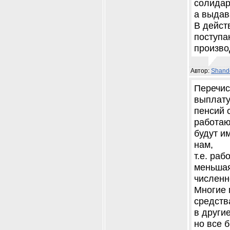
солидар
а выдав
В дейст
поступа
произво
Автор:
Shand
Перечис
выплат
пенсий 
работа
будут и
нам,
т.е. ра
меньша
численн
Многие 
средств
в други
но все 