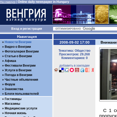
|
Online daily newspaper in Hungary
На главную
Вход
и
регистрация
Навигация
Новости Венгрии
2008-09-02 17:00
Внимани
Видео о Венгрии
Тематика: Общество
Фотогалерея Венгрии
Просмотров: 29.268
Статьи о Венгрии
Комментариев: 0
Афиша
Фестивали Венгрии
добавить в закладки
Услуги в Венгрии
Погода в Венгрии
Частные объявления
Форум
Знакомства
Блоги пользователей
Гостиницы
Магазины
Медицинские услуги
С 1 с
Ночная жизнь
пропуск