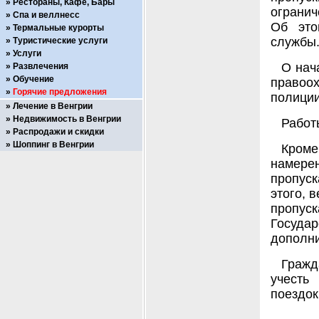
Рестораны, Кафе, Бары
огранич
Спа и веллнесс
Об это
Термальные курорты
службы
Туристические услуги
Услуги
О нач
Развлечения
Обучение
правоо
Горячие предложения
полиции
Лечение в Венгрии
Недвижимость в Венгрии
Работ
Распродажи и скидки
Шоппинг в Венгрии
Кроме
намере
пропуск
этого, 
пропуск
Госуд
дополни
Гражд
учесть
поездок