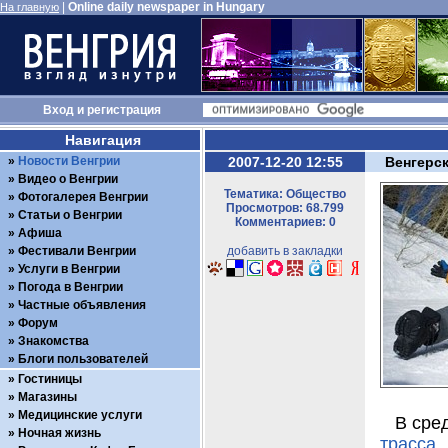
|
Online daily newspaper in Hungary
На главную
Вход
и
регистрация
Навигация
Новости Венгрии
2007-12-20 12:55
Венгерс
Видео о Венгрии
Тематика: Общество
Фотогалерея Венгрии
Просмотров: 68.799
Статьи о Венгрии
Комментариев: 0
Афиша
Фестивали Венгрии
добавить в закладки
Услуги в Венгрии
Погода в Венгрии
Частные объявления
Форум
Знакомства
Блоги пользователей
Гостиницы
Магазины
Медицинские услуги
В сре
Ночная жизнь
трасса
в