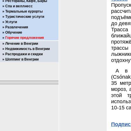
Рестораны, Кафе, Бары
Пропус
Спа и веллнесс
рассчит
Термальные курорты
подъёмн
Туристические услуги
Услуги
до девя
Развлечения
Трасса 
Обучение
ближай
Горячие предложения
протяжё
Лечение в Венгрии
трассы
Недвижимость в Венгрии
лыжник
Распродажи и скидки
Шоппинг в Венгрии
отдохну
А в 
(Csónak
35 метр
мороз, 
этой т
использ
10-15 с
Подпис