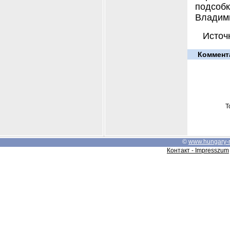
подсоб
Владим
Источн
Коммент
Т
©
www.hungary-
Контакт - Impresszum