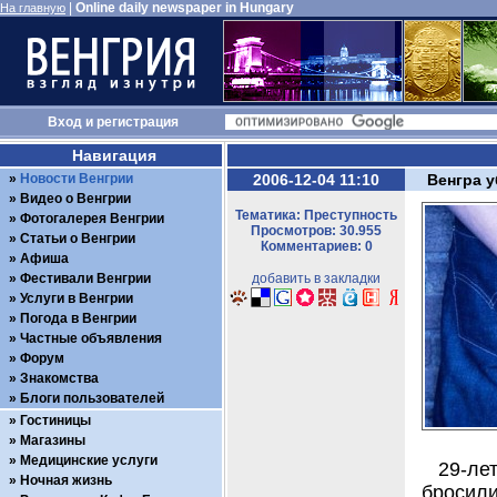
|
Online daily newspaper in Hungary
На главную
Вход
и
регистрация
Навигация
Новости Венгрии
2006-12-04 11:10
Венгра 
Видео о Венгрии
Тематика: Преступность
Фотогалерея Венгрии
Просмотров: 30.955
Статьи о Венгрии
Комментариев: 0
Афиша
Фестивали Венгрии
добавить в закладки
Услуги в Венгрии
Погода в Венгрии
Частные объявления
Форум
Знакомства
Блоги пользователей
Гостиницы
Магазины
Медицинские услуги
29-ле
Ночная жизнь
бросил