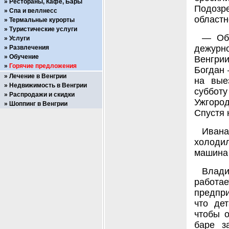
Рестораны, Кафе, Бары
Подозр
Спа и веллнесс
областн
Термальные курорты
Туристические услуги
— Об 
Услуги
дежурно
Развлечения
Обучение
Венгри
Горячие предложения
Богдан 
Лечение в Венгрии
на вые
Недвижимость в Венгрии
суббот
Распродажи и скидки
Ужгород
Шоппинг в Венгрии
Спустя 
Ивана
холодил
машина 
Влади
работае
предпри
что де
чтобы о
баре з