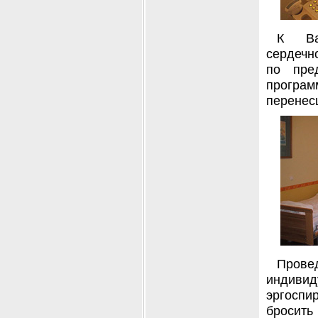
К Ва
сердечн
по пре
програ
перенес
Пров
индиви
эргосп
бросить