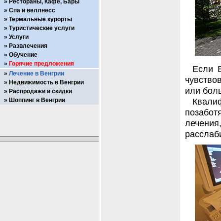
Рестораны, Кафе, Бары
Спа и веллнесс
Термальные курорты
Туристические услуги
Услуги
Развлечения
Обучение
Горячие предложения
Если 
Лечение в Венгрии
чувство
Недвижимость в Венгрии
или бол
Распродажи и скидки
Квал
Шоппинг в Венгрии
позабот
лечени
расслаб