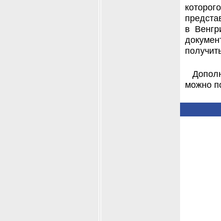
которо
предста
в Венгр
докумен
получить
Допол
можно по