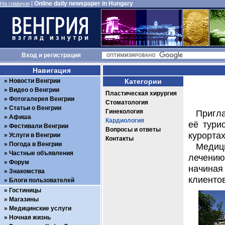
|
Online daily newspaper in Hungary
На главную
Вход
и
регистрация
Навигация
Новости Венгрии
Категории
Видео о Венгрии
Пластическая хирургия
Фотогалерея Венгрии
Стоматология
Статьи о Венгрии
Гинекология
Пригла
Афиша
Кардиология
её тури
Фестивали Венгрии
Вопросы и ответы
курортах
Услуги в Венгрии
Контакты
Погода в Венгрии
Медиц
Частные объявления
лечению
Форум
начиная
Знакомства
клиентов
Блоги пользователей
Гостиницы
Магазины
Медицинские услуги
Ночная жизнь