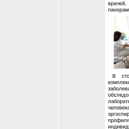
врачей,
панорам
В сто
компле
заболе
обслед
лаборат
челове
эргоспи
профил
индивид