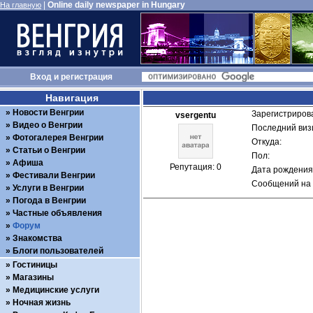
|
Online daily newspaper in Hungary
На главную
Вход
и
регистрация
Навигация
Новости Венгрии
Зарегистрирова
vsergentu
Видео о Венгрии
Последний визи
Фотогалерея Венгрии
Откуда: 
Статьи о Венгрии
Пол: 
Афиша
Репутация: 0
Дата рождения:
Фестивали Венгрии
Сообщений на 
Услуги в Венгрии
Погода в Венгрии
Частные объявления
Форум
Знакомства
Блоги пользователей
Гостиницы
Магазины
Медицинские услуги
Ночная жизнь