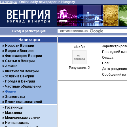
|
Online daily newspaper in Hungary
На главную
Вход
и
регистрация
Навигация
Новости Венгрии
Зарегистрирова
alexfer
Видео о Венгрии
Последний визи
Фотогалерея Венгрии
Откуда: 
Статьи о Венгрии
Пол: 
Афиша
Репутация: 2
Дата рождения:
Фестивали Венгрии
Сообщений на 
Услуги в Венгрии
Погода в Венгрии
Частные объявления
Форум
Знакомства
Блоги пользователей
Гостиницы
Магазины
Медицинские услуги
Ночная жизнь