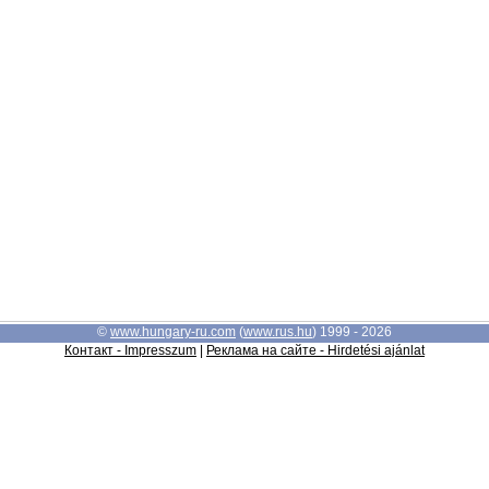
©
www.hungary-ru.com
(
www.rus.hu
) 1999 - 2026
Контакт - Impresszum
|
Реклама на сайте - Hirdetési ajánlat