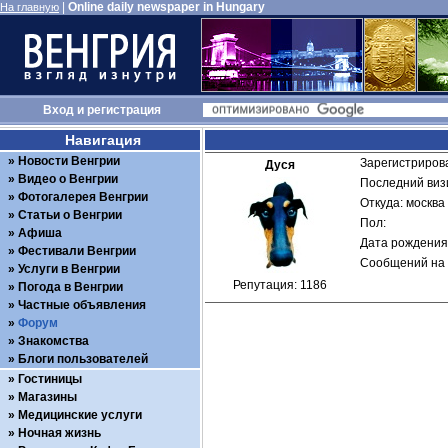
|
Online daily newspaper in Hungary
На главную
Вход
и
регистрация
Навигация
Новости Венгрии
Зарегистрирова
Дуся
Видео о Венгрии
Последний визи
Фотогалерея Венгрии
Откуда: москва
Статьи о Венгрии
Пол: 
Афиша
Дата рождения:
Фестивали Венгрии
Сообщений на 
Услуги в Венгрии
Репутация: 1186
Погода в Венгрии
Частные объявления
Форум
Знакомства
Блоги пользователей
Гостиницы
Магазины
Медицинские услуги
Ночная жизнь