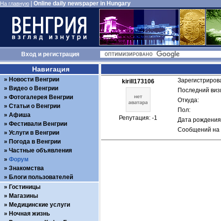
|
Online daily newspaper in Hungary
На главную
Вход
и
регистрация
Навигация
Новости Венгрии
Зарегистрирова
kirill173106
Видео о Венгрии
Последний визи
Фотогалерея Венгрии
Откуда: 
Статьи о Венгрии
Пол: 
Афиша
Репутация: -1
Дата рождения:
Фестивали Венгрии
Сообщений на 
Услуги в Венгрии
Погода в Венгрии
Частные объявления
Форум
Знакомства
Блоги пользователей
Гостиницы
Магазины
Медицинские услуги
Ночная жизнь