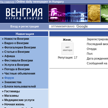
|
Online daily newspaper in Hungary
На главную
Вход
и
регистрация
Навигация
Новости Венгрии
Зарегистрирова
Женя_
Видео о Венгрии
Последний визи
Фотогалерея Венгрии
Откуда: 
Статьи о Венгрии
Пол: 
Афиша
Репутация: 17
Дата рождения:
Фестивали Венгрии
Сообщений на 
Услуги в Венгрии
Погода в Венгрии
Частные объявления
Форум
Знакомства
Блоги пользователей
Гостиницы
Магазины
Медицинские услуги
Ночная жизнь