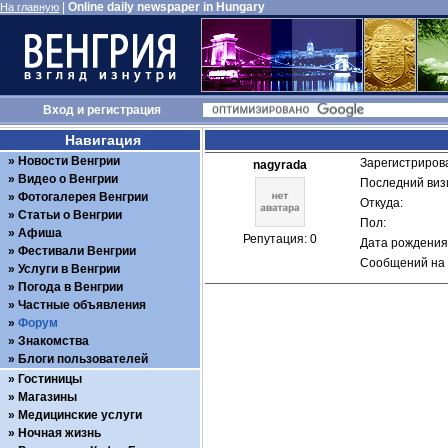
|
Online daily newspaper in Hungary
На главную
Вход
и
регистрация
Навигация
Новости Венгрии
Зарегистрирова
nagyrada
Видео о Венгрии
Последний визи
Фотогалерея Венгрии
Откуда: 
Статьи о Венгрии
Пол: 
Афиша
Репутация: 0
Дата рождения:
Фестивали Венгрии
Сообщений на 
Услуги в Венгрии
Погода в Венгрии
Частные объявления
Форум
Знакомства
Блоги пользователей
Гостиницы
Магазины
Медицинские услуги
Ночная жизнь