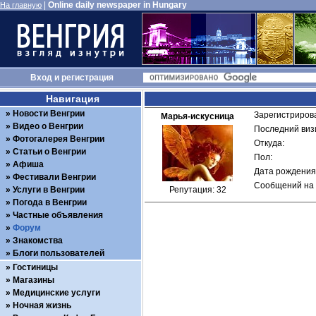
|
Online daily newspaper in Hungary
На главную
Вход
и
регистрация
Навигация
Новости Венгрии
Зарегистрирова
Марья-искусница
Видео о Венгрии
Последний визи
Фотогалерея Венгрии
Откуда: 
Статьи о Венгрии
Пол: 
Афиша
Дата рождения:
Фестивали Венгрии
Сообщений на 
Услуги в Венгрии
Репутация: 32
Погода в Венгрии
Частные объявления
Форум
Знакомства
Блоги пользователей
Гостиницы
Магазины
Медицинские услуги
Ночная жизнь