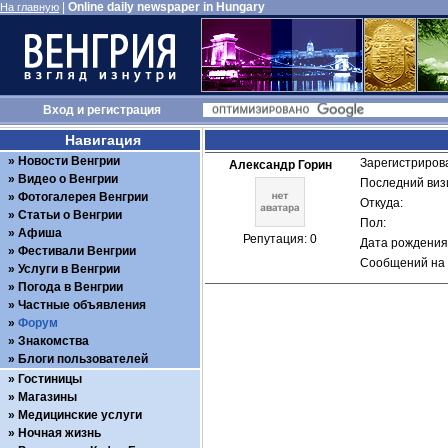
|
Online daily newspaper in Hungary
На главную
Вход
и
регистрация
Навигация
Новости Венгрии
Зарегистрирова
Александр Горин
Видео о Венгрии
Последний визи
Фотогалерея Венгрии
Откуда: 
Статьи о Венгрии
Пол: 
Афиша
Репутация: 0
Дата рождения:
Фестивали Венгрии
Сообщений на 
Услуги в Венгрии
Погода в Венгрии
Частные объявления
Форум
Знакомства
Блоги пользователей
Гостиницы
Магазины
Медицинские услуги
Ночная жизнь