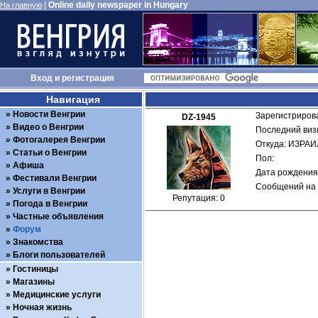
|
Online daily newspaper in Hungary
На главную
Вход
и
регистрация
Навигация
Новости Венгрии
Зарегистрирова
DZ-1945
Видео о Венгрии
Последний визи
Фотогалерея Венгрии
Откуда: ИЗРА
Статьи о Венгрии
Пол: 
Афиша
Дата рождения:
Фестивали Венгрии
Сообщений на 
Услуги в Венгрии
Репутация: 0
Погода в Венгрии
Частные объявления
Форум
Знакомства
Блоги пользователей
Гостиницы
Магазины
Медицинские услуги
Ночная жизнь