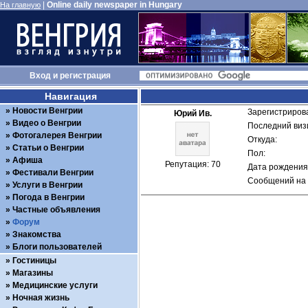
|
Online daily newspaper in Hungary
На главную
Вход
и
регистрация
Навигация
Новости Венгрии
Зарегистрирова
Юрий Ив.
Видео о Венгрии
Последний визи
Фотогалерея Венгрии
Откуда: 
Статьи о Венгрии
Пол: 
Афиша
Репутация: 70
Дата рождения:
Фестивали Венгрии
Сообщений на 
Услуги в Венгрии
Погода в Венгрии
Частные объявления
Форум
Знакомства
Блоги пользователей
Гостиницы
Магазины
Медицинские услуги
Ночная жизнь