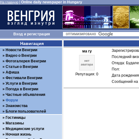
|
Online daily newspaper in Hungary
На главную
Вход
и
регистрация
Навигация
Новости Венгрии
Зарегистрирова
ма гу
Видео о Венгрии
Последний визи
Фотогалерея Венгрии
Откуда: Будап
Статьи о Венгрии
Пол: 
Афиша
Репутация: 0
Дата рождения:
Фестивали Венгрии
Сообщений на 
Услуги в Венгрии
Погода в Венгрии
Частные объявления
Форум
Знакомства
Блоги пользователей
Гостиницы
Магазины
Медицинские услуги
Ночная жизнь