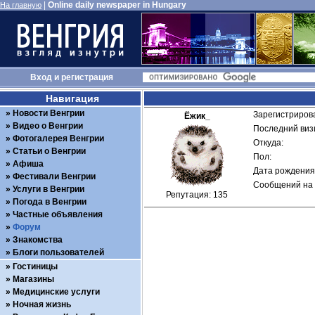
|
Online daily newspaper in Hungary
На главную
Вход
и
регистрация
Навигация
Новости Венгрии
Зарегистрирова
Ёжик_
Видео о Венгрии
Последний визи
Фотогалерея Венгрии
Откуда: 
Статьи о Венгрии
Пол: 
Афиша
Дата рождения:
Фестивали Венгрии
Сообщений на 
Услуги в Венгрии
Репутация: 135
Погода в Венгрии
Частные объявления
Форум
Знакомства
Блоги пользователей
Гостиницы
Магазины
Медицинские услуги
Ночная жизнь