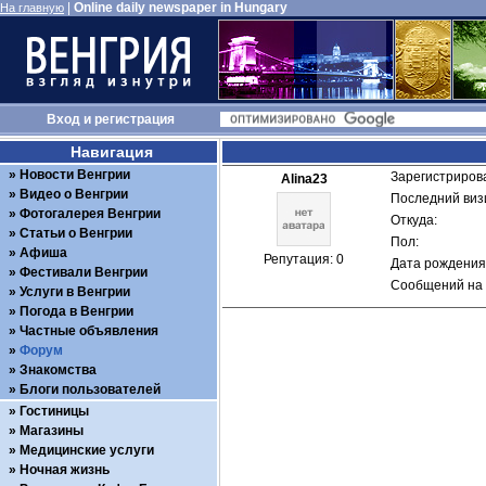
|
Online daily newspaper in Hungary
На главную
Вход
и
регистрация
Навигация
Новости Венгрии
Зарегистрирова
Alina23
Видео о Венгрии
Последний визи
Фотогалерея Венгрии
Откуда: 
Статьи о Венгрии
Пол: 
Афиша
Репутация: 0
Дата рождения:
Фестивали Венгрии
Сообщений на 
Услуги в Венгрии
Погода в Венгрии
Частные объявления
Форум
Знакомства
Блоги пользователей
Гостиницы
Магазины
Медицинские услуги
Ночная жизнь