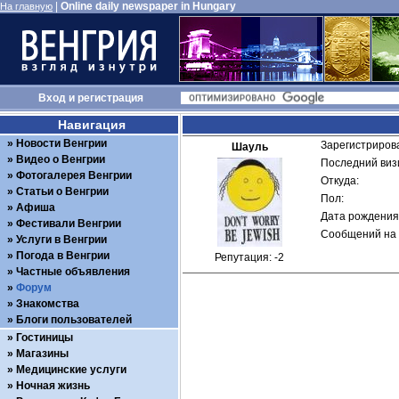
|
Online daily newspaper in Hungary
На главную
Вход
и
регистрация
Навигация
Новости Венгрии
Зарегистрирова
Шауль
Видео о Венгрии
Последний визи
Фотогалерея Венгрии
Откуда: 
Статьи о Венгрии
Пол: 
Афиша
Дата рождения:
Фестивали Венгрии
Сообщений на 
Услуги в Венгрии
Погода в Венгрии
Репутация: -2
Частные объявления
Форум
Знакомства
Блоги пользователей
Гостиницы
Магазины
Медицинские услуги
Ночная жизнь