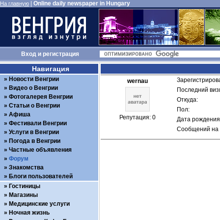
|
Online daily newspaper in Hungary
На главную
Вход
и
регистрация
Навигация
Новости Венгрии
Зарегистрирова
wernau
Видео о Венгрии
Последний визи
Фотогалерея Венгрии
Откуда: 
Статьи о Венгрии
Пол: 
Афиша
Репутация: 0
Дата рождения:
Фестивали Венгрии
Сообщений на 
Услуги в Венгрии
Погода в Венгрии
Частные объявления
Форум
Знакомства
Блоги пользователей
Гостиницы
Магазины
Медицинские услуги
Ночная жизнь