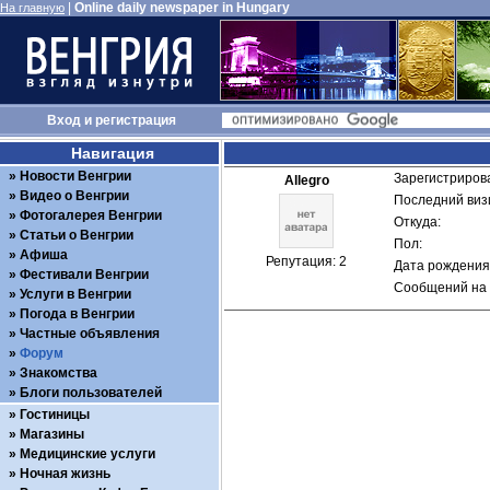
|
Online daily newspaper in Hungary
На главную
Вход
и
регистрация
Навигация
Новости Венгрии
Зарегистрирова
Allegro
Видео о Венгрии
Последний визи
Фотогалерея Венгрии
Откуда: 
Статьи о Венгрии
Пол: 
Афиша
Репутация: 2
Дата рождения:
Фестивали Венгрии
Сообщений на 
Услуги в Венгрии
Погода в Венгрии
Частные объявления
Форум
Знакомства
Блоги пользователей
Гостиницы
Магазины
Медицинские услуги
Ночная жизнь