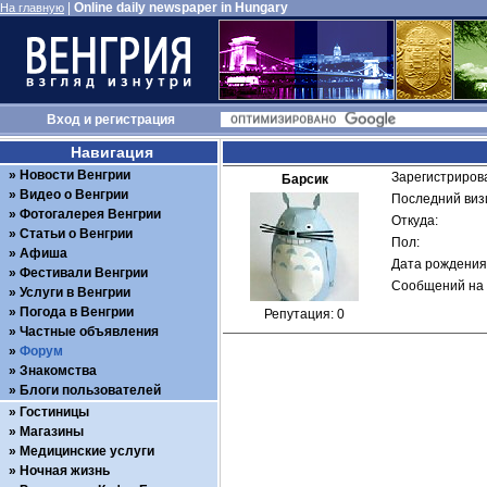
|
Online daily newspaper in Hungary
На главную
Вход
и
регистрация
Навигация
Новости Венгрии
Зарегистрирова
Барсик
Видео о Венгрии
Последний визи
Фотогалерея Венгрии
Откуда: 
Статьи о Венгрии
Пол: 
Афиша
Дата рождения:
Фестивали Венгрии
Сообщений на 
Услуги в Венгрии
Погода в Венгрии
Репутация: 0
Частные объявления
Форум
Знакомства
Блоги пользователей
Гостиницы
Магазины
Медицинские услуги
Ночная жизнь