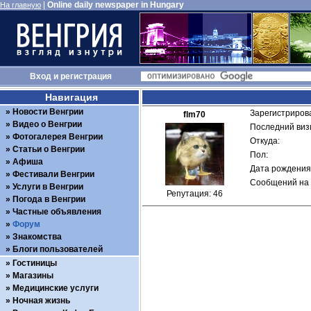
|
Online daily newspaper in Hungary
На главную
Вход
и
регистрация
Навигация
Новости Венгрии
Зарегистрирова
flm70
Видео о Венгрии
Последний визи
Фотогалерея Венгрии
Откуда: 
Статьи о Венгрии
Пол: 
Афиша
Дата рождения:
Фестивали Венгрии
Сообщений на 
Услуги в Венгрии
Репутация: 46
Погода в Венгрии
Частные объявления
Форум
Знакомства
Блоги пользователей
Гостиницы
Магазины
Медицинские услуги
Ночная жизнь