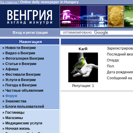
|
Online daily newspaper in Hungary
На главную
Вход
и
регистрация
Навигация
Новости Венгрии
Зарегистрирова
KarR
Видео о Венгрии
Последний визи
Фотогалерея Венгрии
Откуда: 
Статьи о Венгрии
Пол: 
Афиша
Дата рождения:
Фестивали Венгрии
Сообщений на 
Услуги в Венгрии
Погода в Венгрии
Репутация: 1
Частные объявления
Форум
Знакомства
Блоги пользователей
Гостиницы
Магазины
Медицинские услуги
Ночная жизнь