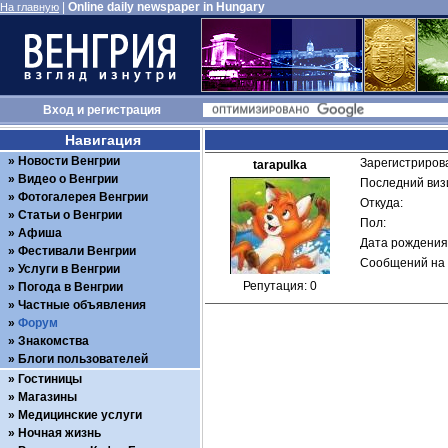
|
Online daily newspaper in Hungary
На главную
Вход
и
регистрация
Навигация
Новости Венгрии
Зарегистрирова
tarapulka
Видео о Венгрии
Последний визи
Фотогалерея Венгрии
Откуда: 
Статьи о Венгрии
Пол: 
Афиша
Дата рождения:
Фестивали Венгрии
Сообщений на 
Услуги в Венгрии
Репутация: 0
Погода в Венгрии
Частные объявления
Форум
Знакомства
Блоги пользователей
Гостиницы
Магазины
Медицинские услуги
Ночная жизнь