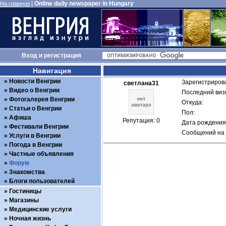
|
Online daily newspaper in Hungary
На главную
Вход
и
регистрация
Навигация
Новости Венгрии
Зарегистрирова
светлана31
Видео о Венгрии
Последний визи
Фотогалерея Венгрии
Откуда: 
Статьи о Венгрии
Пол: 
Афиша
Репутация: 0
Дата рождения:
Фестивали Венгрии
Сообщений на 
Услуги в Венгрии
Погода в Венгрии
Частные объявления
Форум
Знакомства
Блоги пользователей
Гостиницы
Магазины
Медицинские услуги
Ночная жизнь