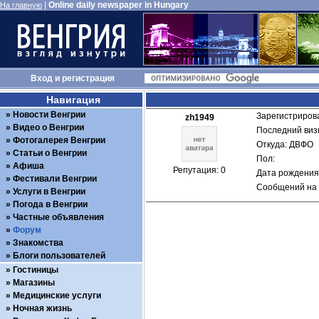
|
Online daily newspaper in Hungary
На главную
Вход
и
регистрация
Навигация
Новости Венгрии
Зарегистрирова
zh1949
Видео о Венгрии
Последний визи
Фотогалерея Венгрии
Откуда: ДВФО
Статьи о Венгрии
Пол: 
Афиша
Репутация: 0
Дата рождения:
Фестивали Венгрии
Сообщений на 
Услуги в Венгрии
Погода в Венгрии
Частные объявления
Форум
Знакомства
Блоги пользователей
Гостиницы
Магазины
Медицинские услуги
Ночная жизнь