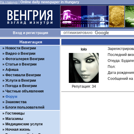
|
Online daily newspaper in Hungary
На главную
Вход
и
регистрация
Навигация
Новости Венгрии
Зарегистрирова
lolo
Видео о Венгрии
Последний визи
Фотогалерея Венгрии
Откуда: Будап
Статьи о Венгрии
Пол: 
Афиша
Дата рождения:
Фестивали Венгрии
Сообщений на 
Услуги в Венгрии
Погода в Венгрии
Репутация: 34
Частные объявления
Форум
Знакомства
Блоги пользователей
Гостиницы
Магазины
Медицинские услуги
Ночная жизнь