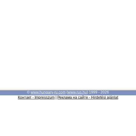
©
www.hungary-ru.com
(
www.rus.hu
) 1999 - 2026
Контакт - Impresszum
|
Реклама на сайте - Hirdetési ajánlat