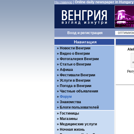
|
Online daily newspaper in Hungary
На главную
Вход
и
регистрация
Навигация
Новости Венгрии
Ale
Видео о Венгрии
Фотогалерея Венгрии
Статьи о Венгрии
Афиша
Реп
Фестивали Венгрии
Услуги в Венгрии
Погода в Венгрии
Частные объявления
Форум
Знакомства
Блоги пользователей
Гостиницы
Магазины
Медицинские услуги
Ночная жизнь