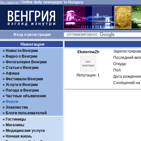
|
Online daily newspaper in Hungary
На главную
Вход
и
регистрация
Навигация
Новости Венгрии
Зарегистрирова
EkaterinaZh
Видео о Венгрии
Последний визи
Фотогалерея Венгрии
Откуда: 
Статьи о Венгрии
Пол: 
Афиша
Репутация: 1
Дата рождения:
Фестивали Венгрии
Сообщений на 
Услуги в Венгрии
Погода в Венгрии
Частные объявления
Форум
Знакомства
Блоги пользователей
Гостиницы
Магазины
Медицинские услуги
Ночная жизнь