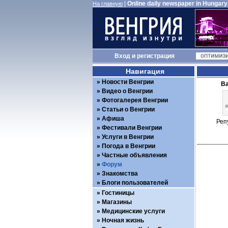
|
Online daily newspaper in Hungary
На главную
Вход
и
регистрация
Навигация
Новости Венгрии
Ва
Видео о Венгрии
Фотогалерея Венгрии
Статьи о Венгрии
Афиша
Реп
Фестивали Венгрии
Услуги в Венгрии
Погода в Венгрии
Частные объявления
Форум
Знакомства
Блоги пользователей
Гостиницы
Магазины
Медицинские услуги
Ночная жизнь