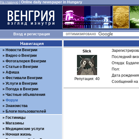
|
Online daily newspaper in Hungary
На главную
Вход
и
регистрация
Навигация
Новости Венгрии
Зарегистрирова
Slick
Видео о Венгрии
Последний визи
Фотогалерея Венгрии
Откуда: Будап
Статьи о Венгрии
Пол: 
Афиша
Дата рождения:
Фестивали Венгрии
Репутация: 40
Сообщений на 
Услуги в Венгрии
Погода в Венгрии
Частные объявления
Форум
Знакомства
Блоги пользователей
Гостиницы
Магазины
Медицинские услуги
Ночная жизнь