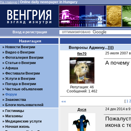
|
Online daily newspaper in Hungary
На главную
Вход
и
регистрация
Навигация
Новости Венгрии
Вопросы Админу...))))
Видео о Венгрии
25 июля 2007 в
flm70
Фотогалерея Венгрии
А почему 
Статьи о Венгрии
Афиша
Фестивали Венгрии
Услуги в Венгрии
Погода в Венгрии
Репутация: 46
Частные объявления
Сообщений: 1.462
Форум
Знакомства
««
[
1
Блоги пользователей
24 дек 2014 в 9
Дуся
Гостиницы
Магазины
Пожалуста
Медицинские услуги
икона с т
Ночная жизнь