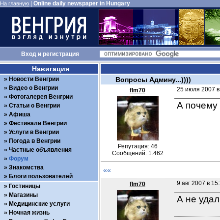
|
Online daily newspaper in Hungary
На главную
Вход
и
регистрация
Навигация
Новости Венгрии
Вопросы Админу...))))
Видео о Венгрии
25 июля 2007 в
flm70
Фотогалерея Венгрии
А почему 
Статьи о Венгрии
Афиша
Фестивали Венгрии
Услуги в Венгрии
Погода в Венгрии
Репутация: 46
Частные объявления
Сообщений: 1.462
Форум
Знакомства
««
Блоги пользователей
9 авг 2007 в 15
flm70
Гостиницы
Магазины
А не удал
Медицинские услуги
Ночная жизнь