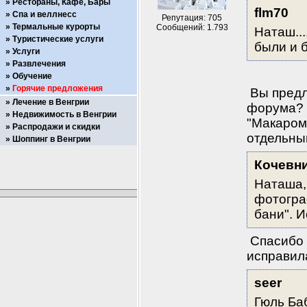
Рестораны, Кафе, Бары
flm70
Спа и веллнесс
Репутация: 705
Термальные курорты
Сообщений: 1.793
Наташ...
Туристические услуги
были и б
Услуги
Развлечения
Обучение
Горячие предложения
 Вы предл
Лечение в Венгрии
форума? В
Недвижимость в Венгрии
"Макаром
Распродажи и скидки
отдельны
Шоппинг в Венгрии
Кочевн
Наташа, 
фотогра
бани". И
 Спасибо 
исправил
seer
Гюль Ба