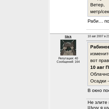
Ветер,
метр/сек
Раби… пог
10 авг 2007 в 2
Slick
Рабино
измените
Репутация: 40
вот пра
Сообщений: 164
10 авг П
Облачно
Осадки 
В окно по
Не злите 
Шучу я шу