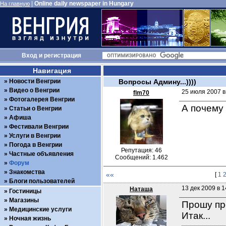
|
Online daily newspaper in Hungary
На главную
Вход
и
регистрация
Навигация
Новости Венгрии
Вопросы Админу...))))
Видео о Венгрии
25 июля 2007 в
flm70
Фотогалерея Венгрии
А почему 
Статьи о Венгрии
Афиша
Фестивали Венгрии
Услуги в Венгрии
Погода в Венгрии
Репутация: 46
Частные объявления
Сообщений: 1.462
Форум
Знакомства
««
[
1
Блоги пользователей
13 дек 2009 в 1
Наташа
Гостиницы
Магазины
Прошу про
Медицинские услуги
Итак...
Ночная жизнь