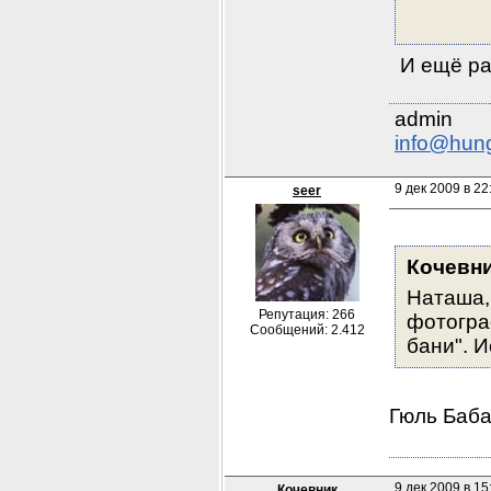
 И ещё р
info@hun
9 дек 2009 в 22
seer
Кочевн
Наташа, 
Репутация: 266
фотогра
Сообщений: 2.412
бани". И
Гюль Баб
9 дек 2009 в 15
Кочевник