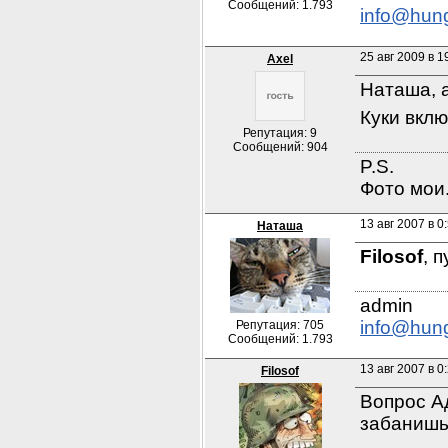
Сообщений: 1.793
info@hun
25 авг 2009 в 1
Axel
Наташа, а
Куки вклю
Репутация: 9
Сообщений: 904
P.S.

Фото мои.
13 авг 2007 в 0
Наташа
Filosof
, 
info@hun
Репутация: 705
Сообщений: 1.793
13 авг 2007 в 0
Filosof
Вопрос А
забаниш