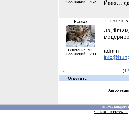
Йеез… да
Сообщений: 1.462
9 авг 2007 в 15
Наташа
Да, 
flm70
модериро
Репутация: 705
Сообщений: 1.793
info@hun
««
[
1
Ответить
Автор темы
©
www.hungary-
Контакт - Impresszum