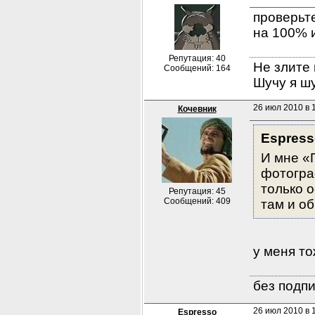
проверьт
на 100% 
Репутация: 40
Не злите 
Сообщений: 164
Шучу я шу
26 июл 2010 в 
Кочевник
Espress
И мне «П
фотогра
только о
Репутация: 45
Сообщений: 409
там и о
у меня то
без подпи
26 июл 2010 в 
Espresso