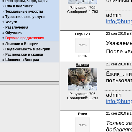
«личный 
Рестораны, Кафе, Бары
Спа и веллнесс
Репутация: 705
Термальные курорты
Сообщений: 1.793
Туристические услуги
info@hun
Услуги
Развлечения
Обучение
23 сен 2010 в 8
Olga 123
Горячие предложения
Уважаемы
Лечение в Венгрии
Недвижимость в Венгрии
После «вх
Распродажи и скидки
гость
Шоппинг в Венгрии
21 сен 2010 в 1
Наташа
Ёжик_, ни
пользоват
Репутация: 705
Сообщений: 1.793
info@hun
21 сен 2010 в 1
Ежик
Только з
добавлят