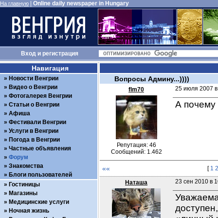
|
Online daily newspaper in Hungary
На главную
Вход
и
регистрация
Навигация
Новости Венгрии
Вопросы Админу...))))
Видео о Венгрии
25 июля 2007 в
flm70
Фотогалерея Венгрии
А почему 
Статьи о Венгрии
Афиша
Фестивали Венгрии
Услуги в Венгрии
Погода в Венгрии
Репутация: 46
Частные объявления
Сообщений: 1.462
Форум
Знакомства
««
[
1
Блоги пользователей
23 сен 2010 в 1
Наташа
Гостиницы
Магазины
Уважаемая
Медицинские услуги
доступен,
Ночная жизнь