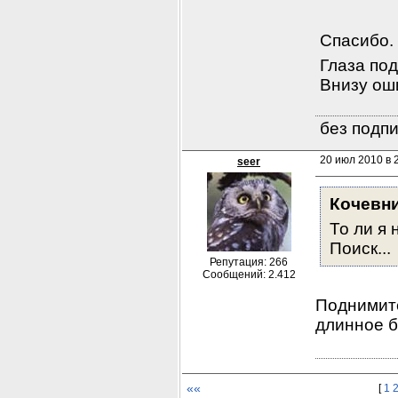
Спасибо. 
Глаза под
Внизу оши
без подпи
20 июл 2010 в 
seer
Кочевн
То ли я 
Поиск...
Репутация: 266
Сообщений: 2.412
Поднимите
длинное б
««
[
1