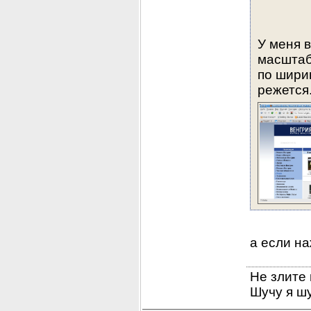
У меня в
масштаб
по ширин
режется
а если на
Не злите 
Шучу я шу