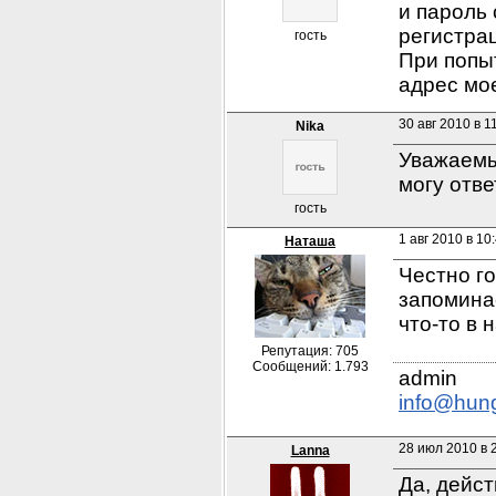
и пароль 
регистра
гость
При попыт
адрес мое
30 авг 2010 в 1
Nika
Уважаемый
могу отве
гость
1 авг 2010 в 10
Наташа
Честно го
запоминае
что-то в 
Репутация: 705
Сообщений: 1.793
info@hun
28 июл 2010 в 
Lanna
Да, дейст