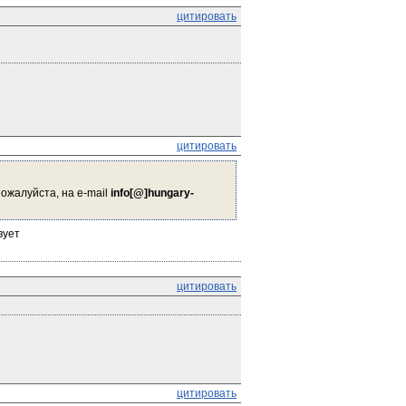
цитировать
цитировать
жалуйста, на e-mail 
info[@]hungary-
вует
цитировать
цитировать