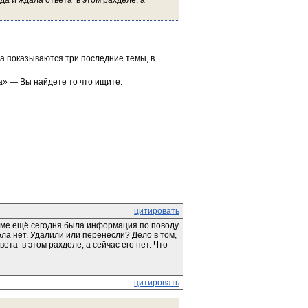
да и ждала ответа  в этом рахделе, а 
а показываются три последние темы, в 
а» — Вы найдете то что ищите.
цитировать
уме ещё сегодня была информация по поводу 
ла нет. Удалили или перенесли? Дело в том, 
ета  в этом рахделе, а сейчас его нет. Что 
цитировать