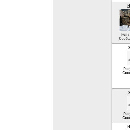
Н
Репу
Сообщ
S
Реп
Соо
S
Реп
Соо
Н