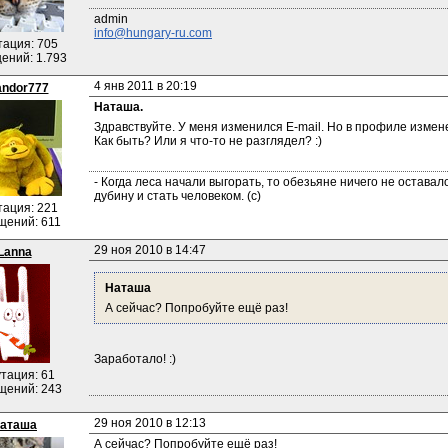
info@hungary-ru.com
тация: 705
ений: 1.793
4 янв 2011 в 20:19
andor777
Наташа.
Здравствуйте. У меня изменился E-mail. Но в профиле измен
Как быть? Или я что-то не разглядел? :)
- Когда леса начали выгорать, то обезьяне ничего не оставалос
дубину и стать человеком. (с)
тация: 221
щений: 611
29 ноя 2010 в 14:47
Lanna
Наташа
А сейчас? Попробуйте ещё раз!
Заработало! :)
тация: 61
щений: 243
29 ноя 2010 в 12:13
аташа
А сейчас? Попробуйте ещё раз!