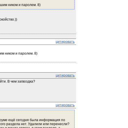
ашим ником и паролем. 8)
койство.))
цитировать
им ником и паролем. 8)
цитировать
йти. В чем загвоздка?
цитировать
оруме ещё сегодня была информация по 
того раздела нет. Удалили или перенесли? 