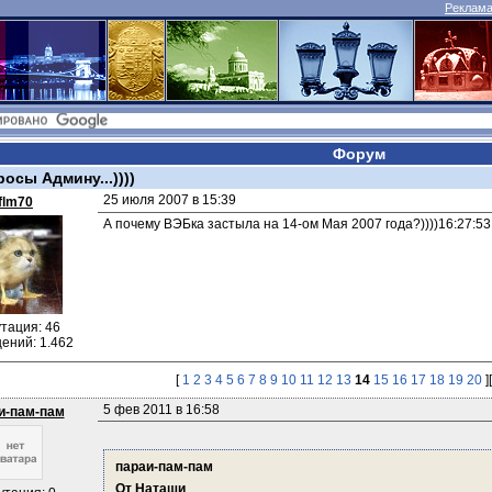
Реклама 
Форум
осы Админу...))))
25 июля 2007 в 15:39
flm70
А почему ВЭБка застыла на 14-ом Мая 2007 года?))))16:27:53
тация: 46
ений: 1.462
[
1
2
3
4
5
6
7
8
9
10
11
12
13
14
15
16
17
18
19
20
]
5 фев 2011 в 16:58
и-пам-пам
параи-пам-пам
От Наташи
.