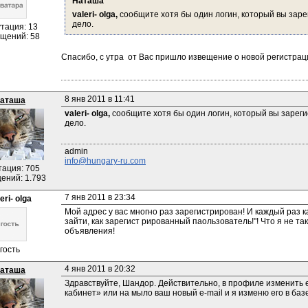
Наташа
valeri- olga,
 сообщите хотя бы один логин, который вы заре
дело.
тация: 13
щений: 58
Спасибо, с утра от Вас пришло извещение о новой регистрац
8 янв 2011 в 11:41
аташа
valeri- olga,
 сообщите хотя бы один логин, который вы зареги
дело.
info@hungary-ru.com
тация: 705
ений: 1.793
7 янв 2011 в 23:34
eri- olga
Мой адрес у вас многно раз зарегистрирован! И каждый раз как
зайти, как зарегист рированный паользователь!"! Что я не так
объявления!
гость
4 янв 2011 в 20:32
аташа
Здравствуйте, Шандор. Действительно, в профиле изменить e
кабинет» или на мыло ваш новый e-mail и я изменю его в базе