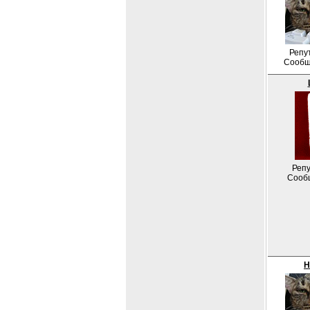
Репу
Сообщ
Репу
Сооб
Н