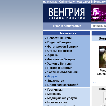
|
Online daily newspaper in Hungary
На главную
Вход
и
регистрация
Навигация
Новости Венгрии
Вопр
Видео о Венгрии
Фотогалерея Венгрии
Статьи о Венгрии
Афиша
Фестивали Венгрии
Услуги в Венгрии
Погода в Венгрии
Репу
Частные объявления
Сообщ
Форум
Знакомства
««
Блоги пользователей
пара
Гостиницы
Магазины
Медицинские услуги
Ночная жизнь