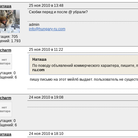
25 ноя 2010 в 13:48
аташа
Скобки перед и после @ убрали?
info@hungary-ru.com
тация: 705
ений: 1.793
25 ноя 2010 в 11:22
charm
Наташа
По поводу объявлений коммерческого характера, пишите, по
ru.com
утация: 0
бщений: 6
 пишу письмо на этот мейлб выдает. пользователь не сущест
24 ноя 2010 в 19:08
charm
утация: 0
бщений: 6
24 ноя 2010 в 18:10
аташа