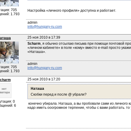
тация: 705
Настройка «личного профиля» доступна и работает.
ений: 1.793
info@hungary-ru.com
25 ноя 2010 в 17:39
аташа
Scharm
, я обычно отсылаю письма при помощи почтовой прог
«личном кабинете» в поле «кому» вместо e-mail просто укажи
«Наташа».
тация: 705
info@hungary-ru.com
ений: 1.793
25 ноя 2010 в 17:20
charm
Наташа
Скобки перед и после @ убрали?
утация: 0
 конечно убирала. Наташа, а вы пробовали сами из личного к
бщений: 6
надо иметь ооогромное терпение, чтобы с вами работать. то у