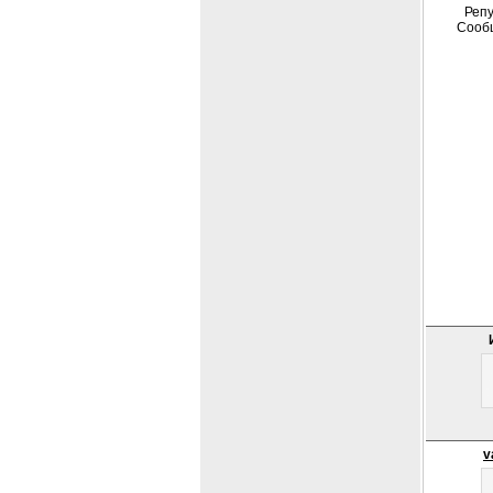
Репу
Сооб
v