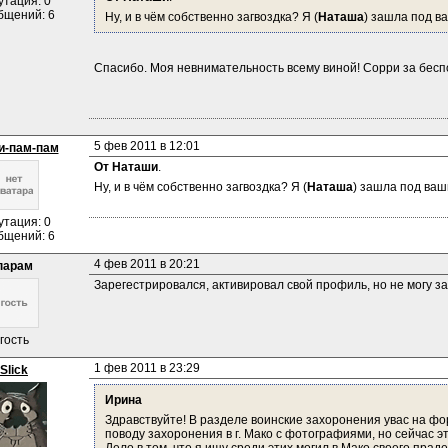
утация: 0
бщений: 6
Ну, и в чём собственно загвоздка? Я (
Наташа
) зашла под в
Спасибо. Моя невнимательность всему виной! Сорри за беспо
5 фев 2011 в 12:01
и-пам-пам
От Наташи
.
Ну, и в чём собственно загвоздка? Я (
Наташа
) зашла под ваш
утация: 0
бщений: 6
4 фев 2011 в 20:21
парам
Зарегестрировался, активировал свой профиль, но не могу за
гость
1 фев 2011 в 23:29
Slick
Ирина
Здравствуйте! В разделе воинские захоронения увас на ф
поводу захоронения в г. Мако с фотографиями, но сейчас э