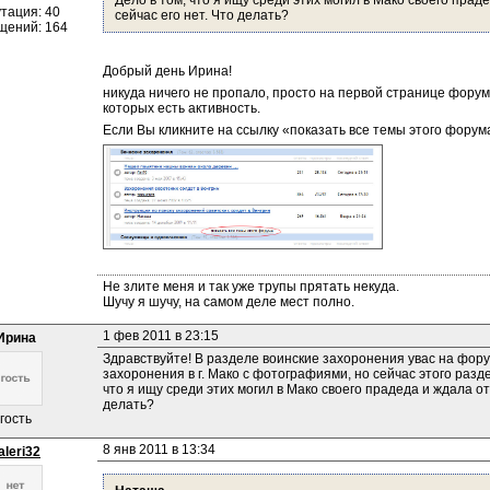
Дело в том, что я ищу среди этих могил в Мако своего праде
тация: 40
сейчас его нет. Что делать?
щений: 164
Добрый день Ирина!
никуда ничего не пропало, просто на первой странице форум
которых есть активность.
Если Вы кликните на ссылку «показать все темы этого форум
Не злите меня и так уже трупы прятать некуда.
Шучу я шучу, на самом деле мест полно.
1 фев 2011 в 23:15
Ирина
Здравствуйте! В разделе воинские захоронения увас на фор
захоронения в г. Мако с фотографиями, но сейчас этого разде
что я ищу среди этих могил в Мако своего прадеда и ждала отв
делать?
гость
8 янв 2011 в 13:34
aleri32