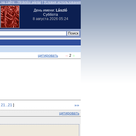
|
на сайте - Hirdetési ajánlat
Условия использования
День имени:
László
Суббота
8 августа 2026 05:24
цитировать
2
»»
[
21...21
]
цитировать