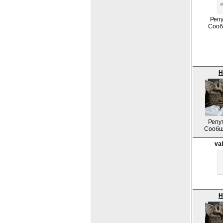
Репу
Сооб
Н
Репу
Сообщ
val
Н