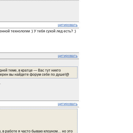
цитировать
ной технологии :) У тебя сухой лед есть? :)
цитировать
ей теме, в кратце — Вас тут никто
 уверен вы найдете форум себе по душе!@
.
цитировать
), в работе я часто бываю клоуном… но это 