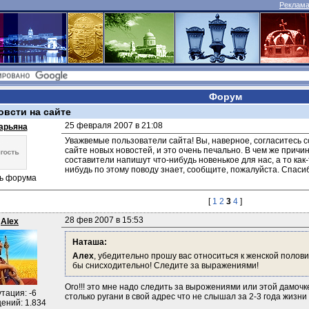
Реклама 
Форум
овсти на сайте
25 февраля 2007 в 21:08
арьяна
Уважвемые пользователи сайта! Вы, наверное, согласитесь со
сайте новых новостей, и это очень печально. В чем же причи
составители напишут что-нибудь новенькое для нас, а то как-т
нибудь по этому поводу знает, сообщите, пожалуйста. Спасиб
ть форума
[
1
2
3
4
]
28 фев 2007 в 15:53
Alex
Наташа:
Алех
, убедительно прошу вас относиться к женской полови
бы снисходительно! Следите за выражениями!
Ого!!! это мне надо следить за вырожениями или этой дамочк
тация: -6
столько ругани в свой адрес что не слышал за 2-3 года жизни 
ений: 1.834