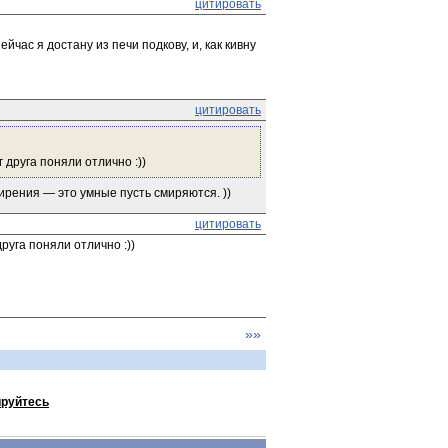
цитировать
ас я достану из печи подкову, и, как кивну 
цитировать
 друга поняли отлично :))
мирения — это умные пусть смиряются. ))
цитировать
руга поняли отлично :))
»»
ируйтесь