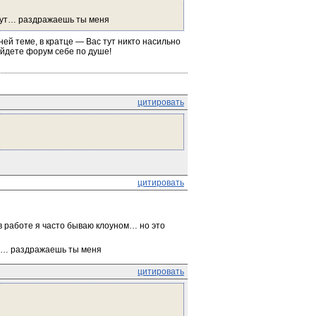
 аут… раздражаешь ты меня
й теме, в кратце — Вас тут никто насильно 
найдете форум себе по душе!
цитировать
цитировать
 в работе я часто бываю клоуном… но это 
аут… раздражаешь ты меня
цитировать