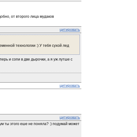
обно, от второго лица мудаков
цитировать
енной технологии :) У тебя сухой лед 
ерь и сопи в две дырочки, а я уж лутше с 
цитировать
цитировать
м ты этого еше не поняла? :) подумай может 