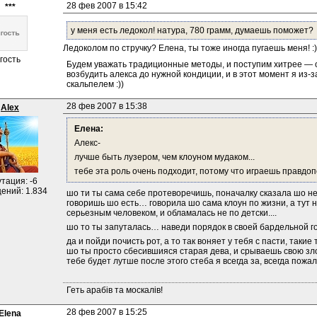
28 фев 2007 в 15:42
***
у меня есть ледокол! натура, 780 грамм, думаешь поможет?
Ледоколом по стручку? Елена, ты тоже иногда пугаешь меня! :)
гость
Будем уважать традиционные методы, и поступим хитрее — от
возбудить алекса до нужной кондиции, и в этот момент я из-з
скальпелем :))
28 фев 2007 в 15:38
Alex
Елена:
Алекс-
лучше быть лузером, чем клоуном мудаком...
тебе эта роль очень подходит, потому что играешь правдоп
тация: -6
ений: 1.834
шо ти ты сама себе протеворечишь, поначалку сказала шо не
говоришь шо есть… говорила шо сама клоун по жизни, а тут 
серьезным человеком, и обламалась не по детски....
шо то ты запуталась… наведи порядок в своей бардельной гол
да и пойди почисть рот, а то так воняет у тебя с пасти, таки
шо ты просто сбесившияся старая дева, и срываешь свою злос
тебе будет лутше после этого стеба я всегда за, всегда пожалу
Геть арабів та москалів!
28 фев 2007 в 15:25
Elena