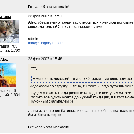
Геть арабів та москалів!
28 фев 2007 в 15:51
аташа
Alex
, убедительно прошу вас относиться к женской половине 
снисходительно! Следите за выражениями!
info@hungary-ru.com
тация: 705
ений: 1.793
28 фев 2007 в 15:48
Alex
***:
у меня есть ледокол! натура, 780 грамм, думаешь поможет
Ледоколом по стручку? Елена, ты тоже иногда пугаешь меня! 
тация: -6
Будем уважать традиционные методы, и поступим хитрее — 
ений: 1.834
только возбудить алекса до нужной кондиции, и в этот моме
кухонным скальпелем :))
Да вы изврашенец батенька и опсаны для обшества, надо пр
бы избежать жертв.
Геть арабів та москалів!