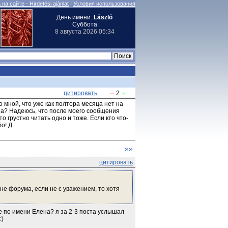
|
на сайте - Hirdetési ajánlat
Условия использования
День имени:
László
Суббота
8 августа 2026 05:34
цитировать
2
 мной, что уже как полтора месяца нет на 
на? Надеюсь, что после моего сообщения 
о грустно читать одно и тоже. Если кто что-
о! Д.
»»
цитировать
не форума, если не с уважением, то хотя 
е по имени Елена? я за 2-3 поста услышал 
:)