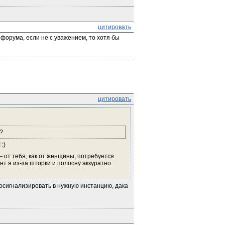
цитировать
форума, если не с уважением, то хотя бы 
цитировать
?
:)
от тебя, как от женщины, потребуется 
нт я из-за шторки и полосну аккуратно 
осигнализировать в нужную инстанцию, дака 