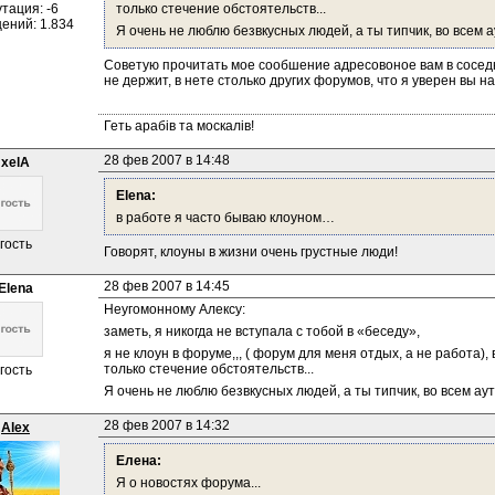
тация: -6
только стечение обстоятельств...
ений: 1.834
Я очень не люблю безвкусных людей, а ты типчик, во всем
Советую прочитать мое сообшение адресовоное вам в соседне
не держит, в нете столько других форумов, что я уверен вы 
Геть арабів та москалів!
28 фев 2007 в 14:48
xelA
Elena:
в работе я часто бываю клоуном… 
гость
Говорят, клоуны в жизни очень грустные люди!
28 фев 2007 в 14:45
Elena
Неугомонному Алексу:
заметь, я никогда не вступала с тобой в «беседу»,
я не клоун в форуме,,, ( форум для меня отдых, а не работа),
только стечение обстоятельств...
гость
Я очень не люблю безвкусных людей, а ты типчик, во всем 
28 фев 2007 в 14:32
Alex
Елена:
Я о новостях форума...