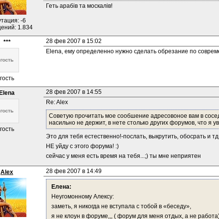
Геть арабів та москалів!
тация: -6
ений: 1.834
28 фев 2007 в 15:02
***
Elena, ему определенно нужно сделать обрезание по современ
гость
28 фев 2007 в 14:55
Elena
Re: Alex
Советую прочитать мое сообшение адресовоное вам в соседн
насильно не держит, в нете столько других форумов, что я
гость
Это для тебя естественно!-послать, выкрутить, обосрать и тд
НЕ уйду с этого форума! :)
сейчас у меня есть время на тебя...;) ты мне неприятен
28 фев 2007 в 14:49
Alex
Елена:
Неугомонному Алексу:
заметь, я никогда не вступала с тобой в «беседу»,
я не клоун в форуме,,, ( форум для меня отдых, а не работа