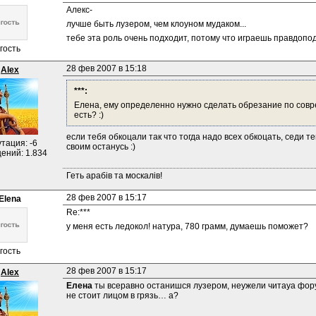
Алекс-
лучше быть лузером, чем клоуном мудаком...
тебе эта роль очень подходит, потому что играешь правдопод
гость
28 фев 2007 в 15:18
Alex
***:
Елена, ему определенно нужно сделать обрезание по соврем
есть? :)
если тебя обкоцали так что тогда надо всех обкоцать, седи теп
тация: -6
своим останусь :)
ений: 1.834
Геть арабів та москалів!
28 фев 2007 в 15:17
Elena
Re:***
у меня есть ледокол! натура, 780 грамм, думаешь поможет?
гость
28 фев 2007 в 15:17
Alex
Елена
 ты всеравно останишся лузером, неужели читаya фору
не стоит лицом в грязь… а?