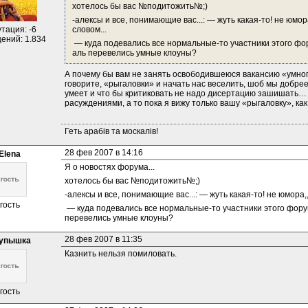
хотелось бы вас №подитожить№;)
-алексы и все, понимающие вас...: — жуть какая-то! не юмора
тация: -6
словом...
ений: 1.834
 — куда подевались все нормальные-то участники этого форума? что случилось в этом королевстве? 
аль перевелись умные клоуны?
А почему бы вам не занять освободившеюся вакансию «умного 
говорите, «рыгаловки» и начать нас веселить, шоб мы добрее
умеет и что бы критиковать не надо дисертацию зашишать…
расуждениями, а то пока я вижу только вашу «рыгаловку», как
Геть арабів та москалів!
28 фев 2007 в 14:16
Elena
Я о новостях форума...
хотелось бы вас №подитожить№;)
-алексы и все, понимающие вас...: — жуть какая-то! не юмора,,
гость
 — куда подевались все нормальные-то участники этого форума? что случилось в этом королевстве? аль 
перевелись умные клоуны?
28 фев 2007 в 11:35
упышка
Казнить нельзя помиловать.
гость