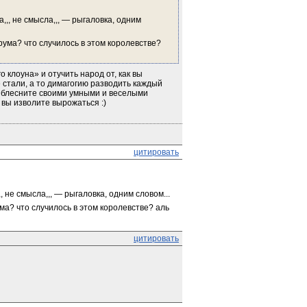
,,, не смысла,,, — рыгаловка, одним 
клоуна» и отучить народ от, как вы 
 стали, а то димагогию разводить каждый 
 блесните своими умными и веселыми 
 вы изволите вырожаться :)
цитировать
, не смысла,,, — рыгаловка, одним словом...
цитировать