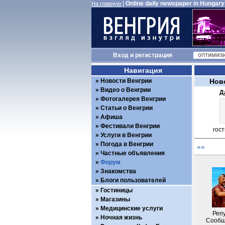
|
Online daily newspaper in Hungary
На главную
Вход
и
регистрация
Навигация
Новости Венгрии
Нов
Видео о Венгрии
Д
Фотогалерея Венгрии
Статьи о Венгрии
Афиша
Фестивали Венгрии
гос
Услуги в Венгрии
Погода в Венгрии
««
Частные объявления
Форум
Знакомства
Блоги пользователей
Гостиницы
Магазины
Медицинские услуги
Репу
Ночная жизнь
Сообщ