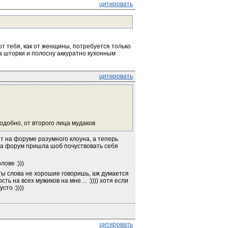
цитировать
 тебя, как от женщины, потребуется только 
а шторки и полосну аккуратно кухонным 
цитировать
одобно, от второго лица мудаков
т на форуме разумного клоуна, а теперь 
на форум пришла шоб почуствовать себя 
ове :)))
е ты слова не хорошие говоришь, аж думается 
ть на всех мужиков на мне… :)))) хотя если 
сто :))))
цитировать