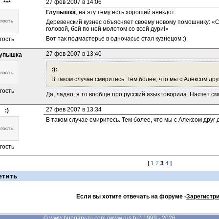
27 фев 2007 в 14:06
***
Глупышка
, на эту тему есть хороший анекдот:
Деревенский кузнес объясняет своему новому помошнику: «Сейч
головой, бей по ней молотом со всей дури!»
Вот так подмастерье в одночасье стал кузнецом :)
гость
27 фев 2007 в 13:40
упышка
:):
В таком случае смиритесь. Тем более, что мы с Алексом друг
гость
Да, ладно, я то вообще про русский язык говорила. Насчет с
27 фев 2007 в 13:34
:)
В таком случае смиритесь. Тем более, что мы с Алексом друг д
гость
[
1
2
3
4
]
етить
Если вы хотите отвечать на форуме -
Зарегистр
©
www.hungary-ru.com
(
www.rus.hu
) 1999 - 2026