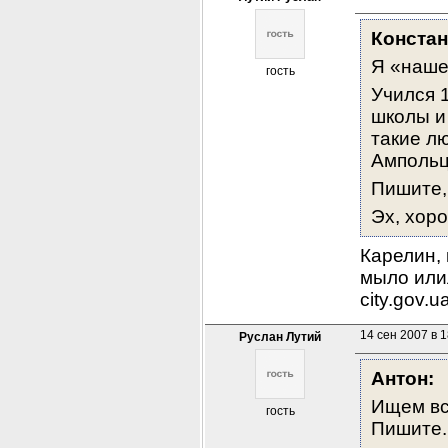
Констан
Я «наше
гость
Учился 1
школы и 
такие л
Ампольц
Пишите, 
Эх, хоро
Карелин, 
мыло илил
city.gov.
14 сен 2007 в 1
Руслан Лутий
Антон:
Ищем все
гость
Пишите.