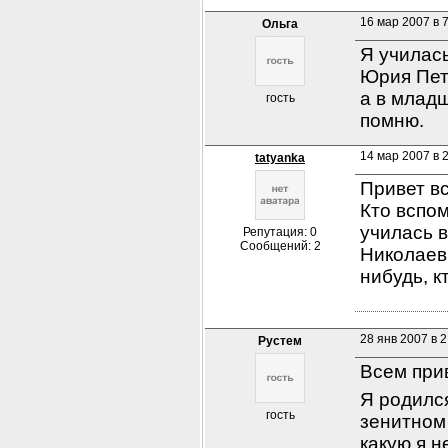
16 мар 2007 в 
Ольга
Я училась
Юрия Пет
а в младш
гость
помню.
14 мар 2007 в 
tatyanka
Привет вс
Кто вспо
училась в
Репутация: 0
Сообщений: 2
Николаев
нибудь, к
28 янв 2007 в 2
Рустем
Всем при
Я родился
гость
зенитном 
какую я н