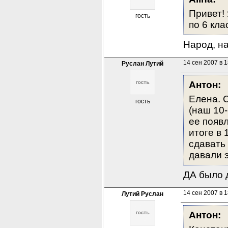
Привет! 
гость
по 6 кла
Народ, на
14 сен 2007 в 1
Руслан Лутий
Антон:
Елена. С
гость
(наш 10-
ее появл
итоге в 
сдавать 
давали 
ДА было д
14 сен 2007 в 1
Лутий Руслан
Антон: