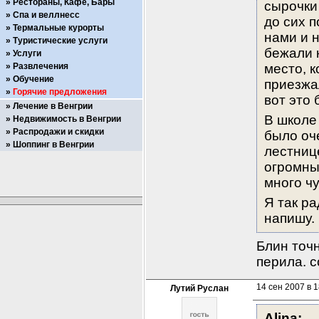
Рестораны, Кафе, Бары
сырочки
Спа и веллнесс
до сих п
Термальные курорты
нами и 
Туристические услуги
бежали 
Услуги
Развлечения
место, к
Обучение
приезжа
Горячие предложения
вот это 
Лечение в Венгрии
В школе 
Недвижимость в Венгрии
Распродажи и скидки
было оч
Шоппинг в Венгрии
лестнице
огромны
много чу
Я так ра
напишу.
Блин точн
перила. с
14 сен 2007 в 1
Лутий Руслан
Alina: