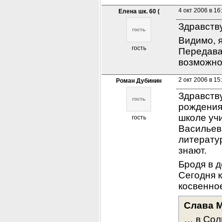
4 окт 2006 в 16
Елена шк. 60 (
Здравств
Видимо, я
гость
Передавай
возможно
2 окт 2006 в 15
Роман Дубинин
Здравству
рождения 
школе учи
гость
Васильев
литератур
знают.
Бродя в 
Сегодня к
косвенно
Слава 
… в Сол