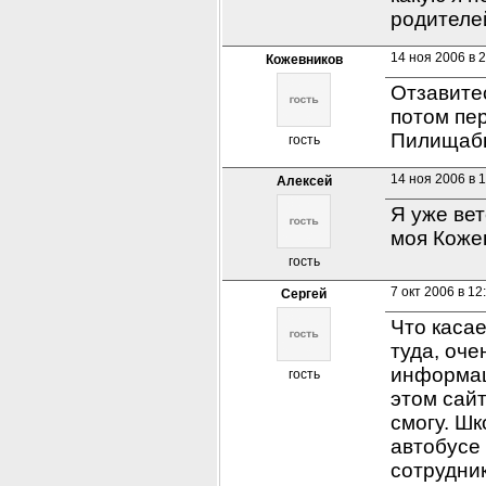
родителе
14 ноя 2006 в 
Кожевников
Отзавитес
потом пер
Пилищаб
гость
14 ноя 2006 в 
Алексей
Я уже вет
моя Коже
гость
7 окт 2006 в 12
Сергей
Что касае
туда, оче
информац
гость
этом сай
смогу. Шк
автобусе 
сотрудни