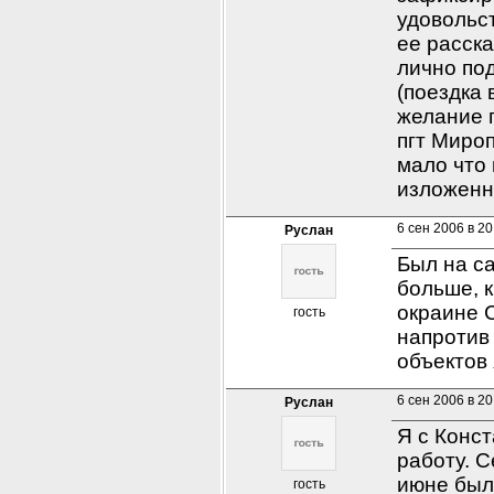
удовольст
ее расска
лично под
(поездка 
желание п
пгт Мироп
мало что 
изложенн
6 сен 2006 в 20
Руслан
Был на са
больше, к
окраине С
гость
напротив 
объектов 
6 сен 2006 в 20
Руслан
Я с Конст
работу. С
июне был 
гость