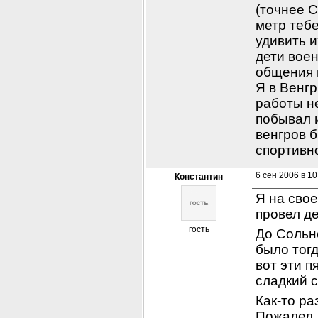
(точнее С
метр тебе
удивить и
дети вое
общения 
Я в Венгр
работы не
побывал и
венгров б
спортивн
6 сен 2006 в 10
Константин
Я на свое
провел де
гость
До Сольно
было тогд
вот эти п
сладкий с
Как-то ра
Пожалел…