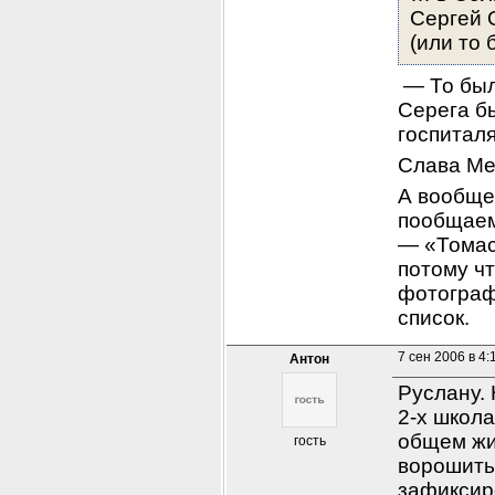
Сергей 
(или то 
 — То был не глицерин, а смесь бертолетовой соли и фосфора… 
Серега бы
госпиталя
Слава Мед
А вообще,
пообщаем
— «Томаса
потому чт
фотограф
список.
7 сен 2006 в 4:
Антон
Руслану. 
2-х школа
общем жил
гость
ворошить 
зафиксиро