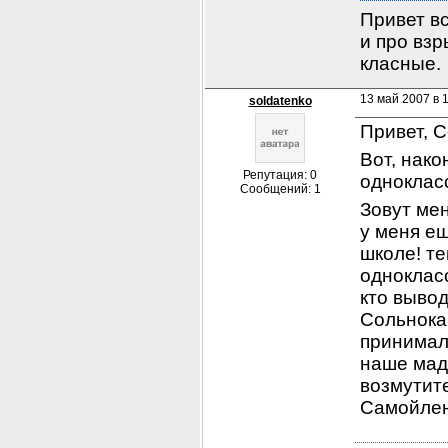
Привет вс
и про взр
класные.
13 май 2007 в 
soldatenko
Привет, С
Вот, нако
Репутация: 0
одноклас
Сообщений: 1
Зовут мен
у меня е
школе! те
однокласс
кто вывод
Сольнока 
принимали
наше мад
возмутите
Самойлен