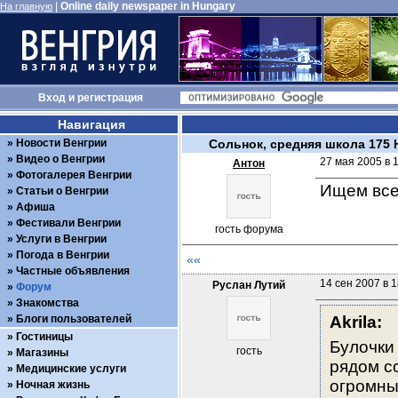
|
Online daily newspaper in Hungary
На главную
Вход
и
регистрация
Навигация
Новости Венгрии
Сольнок, средняя школа 175
Видео о Венгрии
27 мая 2005 в 
Антон
Фотогалерея Венгрии
Ищем всех
Статьи о Венгрии
Афиша
Фестивали Венгрии
гость форума
Услуги в Венгрии
Погода в Венгрии
««
Частные объявления
14 сен 2007 в 1
Руслан Лутий
Форум
Знакомства
Блоги пользователей
Akrila:
Гостиницы
Булочки 
гость
Магазины
рядом со
Медицинские услуги
огромных
Ночная жизнь