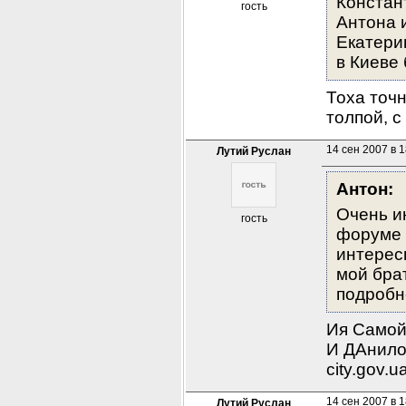
Констан
гость
Антона 
Екатери
в Киеве 
Тоха точн
толпой, 
14 сен 2007 в 1
Лутий Руслан
Антон:
Очень и
гость
форуме 
интерес
мой бра
подробн
Ия Самойл
И ДАнило
city.gov.u
14 сен 2007 в 1
Лутий Руслан